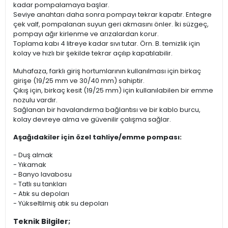
kadar pompalamaya başlar.
Seviye anahtarı daha sonra pompayı tekrar kapatır. Entegre
çek valf, pompalanan suyun geri akmasını önler. İki süzgeç,
pompayı ağır kirlenme ve arızalardan korur.
Toplama kabı 4 litreye kadar sıvı tutar. Örn. B. temizlik için
kolay ve hızlı bir şekilde tekrar açılıp kapatılabilir.
Muhafaza, farklı giriş hortumlarının kullanılması için birkaç
girişe (19/25 mm ve 30/40 mm) sahiptir.
Çıkış için, birkaç kesit (19/25 mm) için kullanılabilen bir emme
nozulu vardır.
Sağlanan bir havalandırma bağlantısı ve bir kablo burcu,
kolay devreye alma ve güvenilir çalışma sağlar.
Aşağıdakiler için özel tahliye/emme pompası:
- Duş almak
- Yıkamak
- Banyo lavabosu
- Tatlı su tankları
- Atık su depoları
- Yükseltilmiş atık su depoları
Teknik Bilgiler;