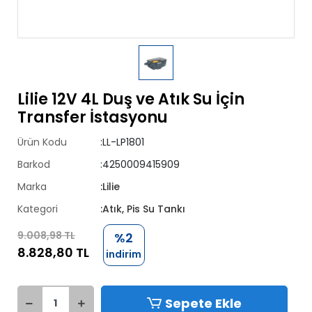
Lilie 12V 4L Duş ve Atık Su İçin
Transfer İstasyonu
Ürün Kodu
:LL-LP1801
Barkod
:4250009415909
Marka
:Lilie
Kategori
:Atık, Pis Su Tankı
9.008,98 TL
%2
8.828,80 TL
indirim
Sepete Ekle