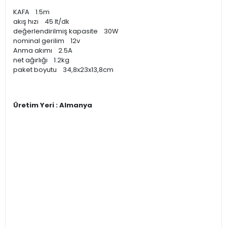
KAFA 1.5m
akış hızı 45 lt/dk
değerlendirilmiş kapasite 30W
nominal gerilim 12v
Anma akımı 2.5A
net ağırlığı 1.2kg
paket boyutu 34,8x23x13,8cm
Üretim Yeri : Almanya