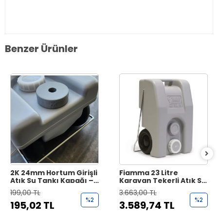
Benzer Ürünler
2K 24mm Hortum Girişli
Fiamma 23 Litre
Atık Su Tankı Kapağı –
Karavan Tekerli Atık Su
Fiamma 23L İle Uyumlu
Tankı
199,00 TL
3.663,00 TL
%2
%2
195,02 TL
3.589,74 TL