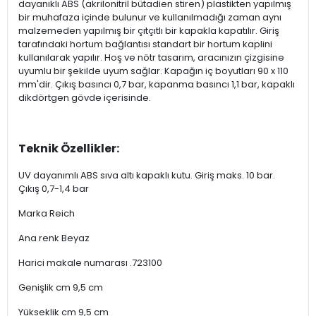
dayanıklı ABS (akrilonitril bütadien stiren) plastikten yapılmış
bir muhafaza içinde bulunur ve kullanılmadığı zaman aynı
malzemeden yapılmış bir çıtçıtlı bir kapakla kapatılır. Giriş
tarafındaki hortum bağlantısı standart bir hortum kaplini
kullanılarak yapılır. Hoş ve nötr tasarım, aracınızın çizgisine
uyumlu bir şekilde uyum sağlar. Kapağın iç boyutları 90 x 110
mm'dir. Çıkış basıncı 0,7 bar, kapanma basıncı 1,1 bar, kapaklı
dikdörtgen gövde içerisinde.
Teknik Özellikler:
UV dayanımlı ABS sıva altı kapaklı kutu. Giriş maks. 10 bar.
Çıkış 0,7-1,4 bar
Marka Reich
Ana renk Beyaz
Harici makale numarası .723100
Genişlik cm 9,5 cm
Yükseklik cm 9,5 cm