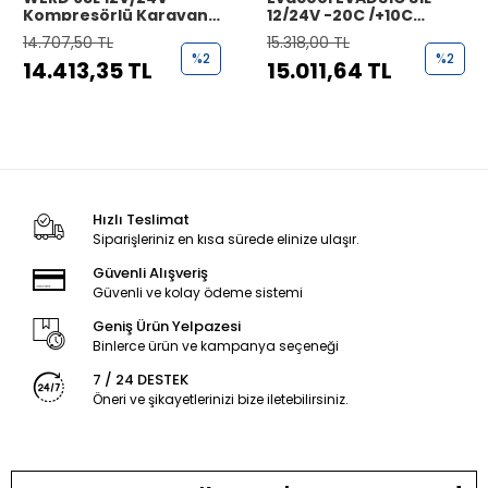
Kompresörlü Karavan
12/24V -20C /+10C
Buzdolabı - 95 Litre
Çekmece Tipi
14.707,50 TL
15.318,00 TL
Kompresörlü Buzdolabı
%2
%2
14.413,35 TL
15.011,64 TL
Hızlı Teslimat
Siparişleriniz en kısa sürede elinize ulaşır.
Güvenli Alışveriş
Güvenli ve kolay ödeme sistemi
Geniş Ürün Yelpazesi
Binlerce ürün ve kampanya seçeneği
7 / 24 DESTEK
Öneri ve şikayetlerinizi bize iletebilirsiniz.