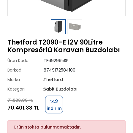
Thetford T2090-E 12V 90Litre
Kompresörlü Karavan Buzdolabı
Ürün Kodu
:TF692965SP
Barkod
:8749172584100
Marka
:Thetford
Kategori
:Sabit Buzdolabı
71.838,09 TL
%2
70.401,33 TL
indirim
Ürün stokta bulunmamaktadır.