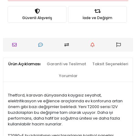
Güvenli Alışveriş
İade ve Değişim
Ürün Açıklaması
Garanti ve Teslimat
Taksit Seçenekleri
Yorumlar
Thetford, karavan dünyasında kaygısız seyahat,
elektrifikasyon ve eğlence araçlarında ev konforuna artan
önem gibi bazı değişimler belirledi. Yeni T2000 serisi 12V
buzdolapları bu değişime tam olarak uyuyor. Daha iyi
performans, daha hafif bir soğutma ünitesi ve daha fazla
kullanılabilir hacim sunarlar.
T2090-E buzdolabının yeni tasarlanan kontrol panelini