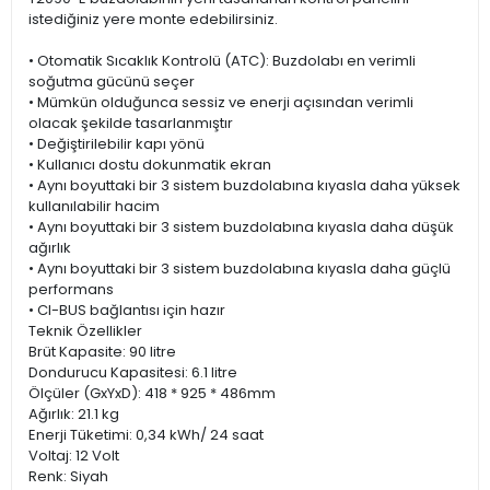
istediğiniz yere monte edebilirsiniz.
• Otomatik Sıcaklık Kontrolü (ATC): Buzdolabı en verimli
soğutma gücünü seçer
• Mümkün olduğunca sessiz ve enerji açısından verimli
olacak şekilde tasarlanmıştır
• Değiştirilebilir kapı yönü
• Kullanıcı dostu dokunmatik ekran
• Aynı boyuttaki bir 3 sistem buzdolabına kıyasla daha yüksek
kullanılabilir hacim
• Aynı boyuttaki bir 3 sistem buzdolabına kıyasla daha düşük
ağırlık
• Aynı boyuttaki bir 3 sistem buzdolabına kıyasla daha güçlü
performans
• CI-BUS bağlantısı için hazır
Teknik Özellikler
Brüt Kapasite: 90 litre
Dondurucu Kapasitesi: 6.1 litre
Ölçüler (GxYxD): 418 * 925 * 486mm
Ağırlık: 21.1 kg
Enerji Tüketimi: 0,34 kWh/ 24 saat
Voltaj: 12 Volt
Renk: Siyah