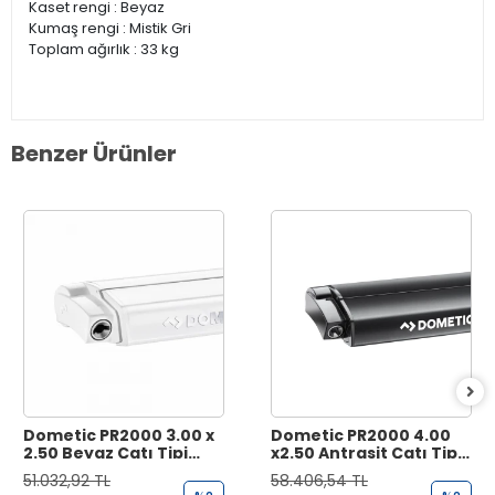
Kaset rengi : Beyaz
Kumaş rengi : Mistik Gri
Toplam ağırlık : 33 kg
Benzer Ürünler
Dometic PR2000 3.00 x
Dometic PR2000 4.00
2.50 Beyaz Çatı Tipi
x2.50 Antrasit Çatı Tipi
Karavan Tentesi
Karavan Tentesi
51.032,92 TL
58.406,54 TL