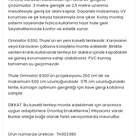
çözümüdür. 3 metre genişlik ve 2,5 metre uzanma
mesafesiyle geniş bir alanı kaplar. Dayanıklı malzemesi, UV
koruması ve şık beyaz tasarımıyla öne çıkar. Kolay montaj
sistemi sayesinde hızlıca kullanıma hazır hale gelir.
Seyahatlerinizde konfor ve estetik sunar.
Omnistor 6300, Thule'un en yeni kasetli tentesidir. Karavanın
veya karavanın çatısına kolaylıkla monte edilebilir. Birlikte
verilen krankı kullanarak tenteyi bir dakika içinde kapatabilir
ve güneş korumasına sahip olabilirsiniz. PVC kumaş
tamamen su geçirmezdir.
Thule Omnistor 6300'ün projeksiyonu 250 cm'dir ve
maksimum 500 cm uzunluğundadır. 375 cm uzunluğundaki
tente, kumaşın optimum gerginliği için ilave gergi kollarına
sahiptir.
DİKKAT: Bu kasetli tenteyi monte edebilmek için aracınıza
uygun adaptörlere (montaj braketlerine) ihtiyacınız vardır.
Bunlar isteğe bağlı olarak farklı versiyonlarda mevcuttur.
Ürün numarası üreticisi : TH302380