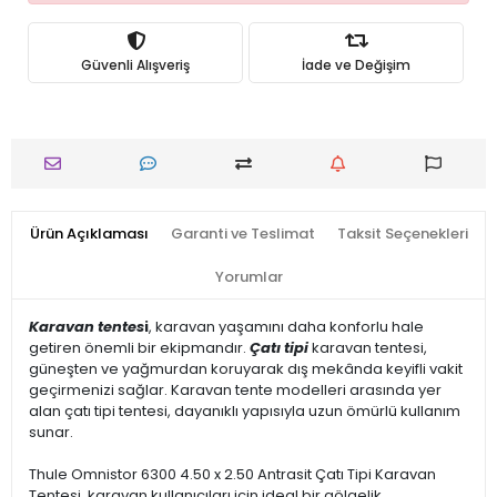
Güvenli Alışveriş
İade ve Değişim
Ürün Açıklaması
Garanti ve Teslimat
Taksit Seçenekleri
Yorumlar
Karavan tentes
i
, karavan yaşamını daha konforlu hale
getiren önemli bir ekipmandır.
Çatı tipi
karavan tentesi,
güneşten ve yağmurdan koruyarak dış mekânda keyifli vakit
geçirmenizi sağlar. Karavan tente modelleri arasında yer
alan çatı tipi tentesi, dayanıklı yapısıyla uzun ömürlü kullanım
sunar.
Thule Omnistor 6300 4.50 x 2.50 Antrasit Çatı Tipi Karavan
Tentesi, karavan kullanıcıları için ideal bir gölgelik