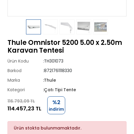
Thule Omnistor 5200 5.00 x 2.50m
Karavan Tentesi
Ürün Kodu
:TH301073
Barkod
:8721761118330
Marka
:Thule
Kategori
:Çatı Tipi Tente
116.793,09 TL
%2
114.457,23 TL
indirim
Ürün stokta bulunmamaktadır.