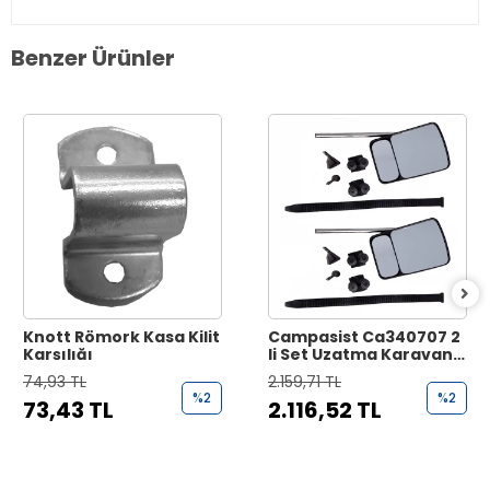
Benzer Ürünler
Knott Römork Kasa Kilit
Campasist Ca340707 2
Karşılığı
li Set Uzatma Karavan
Aynası
74,93 TL
2.159,71 TL
%2
%2
73,43 TL
2.116,52 TL