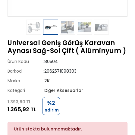
Universal Geniş Görüş Karavan
Aynası Sağ-Sol Çift ( Alüminyum )
Ürün Kodu
:80504
Barkod
:2062571098303
Marka
:2K
Kategori
:Diğer Aksesuarlar
1.393,80 TL
%2
1.365,92 TL
indirim
Ürün stokta bulunmamaktadır.