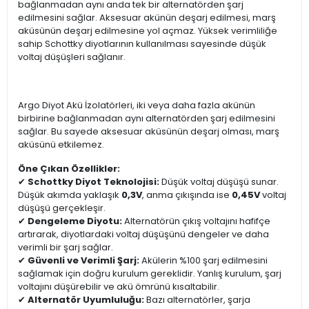
bağlanmadan aynı anda tek bir alternatörden şarj
edilmesini sağlar. Aksesuar akünün deşarj edilmesi, marş
aküsünün deşarj edilmesine yol açmaz. Yüksek verimliliğe
sahip Schottky diyotlarının kullanılması sayesinde düşük
voltaj düşüşleri sağlanır.
Argo Diyot Akü İzolatörleri, iki veya daha fazla akünün
birbirine bağlanmadan aynı alternatörden şarj edilmesini
sağlar. Bu sayede aksesuar aküsünün deşarj olması, marş
aküsünü etkilemez.
Öne Çıkan Özellikler:
✔
Schottky Diyot Teknolojisi:
Düşük voltaj düşüşü sunar.
Düşük akımda yaklaşık
0,3V
, anma çıkışında ise
0,45V
voltaj
düşüşü gerçekleşir.
✔
Dengeleme Diyotu:
Alternatörün çıkış voltajını hafifçe
artırarak, diyotlardaki voltaj düşüşünü dengeler ve daha
verimli bir şarj sağlar.
✔
Güvenli ve Verimli Şarj:
Akülerin %100 şarj edilmesini
sağlamak için doğru kurulum gereklidir. Yanlış kurulum, şarj
voltajını düşürebilir ve akü ömrünü kısaltabilir.
✔
Alternatör Uyumluluğu:
Bazı alternatörler, şarja