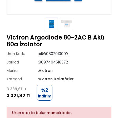
Victron Argodiode 80-2AC B Akü
80a İzolatör
Ürün Kodu
:ARG080201000R
Barkod
:8697404518372
Marka
:Victron
Kategori
:Victron İzolatörler
3.389,61 TL
%2
3.321,82 TL
indirim
Ürün stokta bulunmamaktadır.