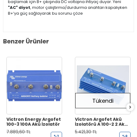
başlamak için B+ çıkışında DC voltajına ihtiyaç duyar. Yeni
"AC" diyot
, motor çalıştırma/durdurma anahtarı kapalıyken
B+’ya güç sağlayarak bu sorunu çöze
Benzer Ürünler
Tükendi
Victron Energy Argofet
Victron Argofet Akü
100-3 100A Akü İzolatör
İzolatörü A 100-2 2 Akü
Çıkışı 100A
7.889,60 TL
5.421,30 TL
%2
%8