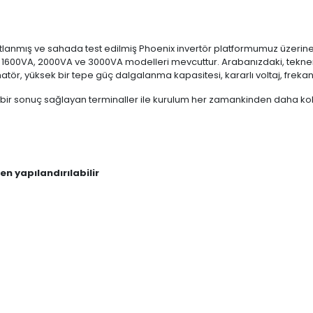
tlanmış ve sahada test edilmiş Phoenix invertör platformumuz üzerine 
n 1600VA, 2000VA ve 3000VA modelleri mevcuttur. Arabanızdaki, tekneni
matör, yüksek bir tepe güç dalgalanma kapasitesi, kararlı voltaj, frekan
el bir sonuç sağlayan terminaller ile kurulum her zamankinden daha ko
en yapılandırılabilir