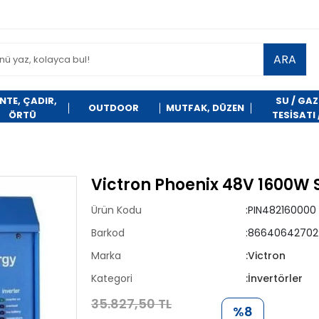
ARA
NTE, ÇADIR,
SU / GAZ
OUTDOOR
MUTFAK, DÜZEN
ÖRTÜ
TESİSATI 
TEMİZLİK
Victron Phoenix 48V 1600W 
Ürün Kodu
:PIN482160000
Barkod
:86640642702
Marka
:Victron
Kategori
:İnvertörler
35.827,50 TL
%8