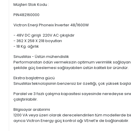
Müşteri Stok Kodu :
PIN482160000
Victron Enerji Phoneix İnverter 48/1600W
- 48V DC girişli 220V AC çıkışlıdır
- 362 X 258 X 218 boyutları
- 18 Kg. ağırlık
SinusMax - Üstün mühendislik
Performanstan ödün vermeksizin optimum verimlilik sağlayan ge
şekilde güç beslemesi sağlayabilen üstün kaliteli bir üründür.
Ekstra başlatma gücü
SinusMax teknolojisinin benzersiz bir özelliği, çok yüksek baş
Paralel ve 3 fazlı çalışma kapasitesi sayesinde neredeyse sınır
çalıştırılabilir.
Bilgisayar arabirimi
1200 VA veya üzeri olarak derecelendirilen tüm modellerde bir R
ayrıca Victron Energy güç kontrol ağı VEnet’e de bağlanabilir.