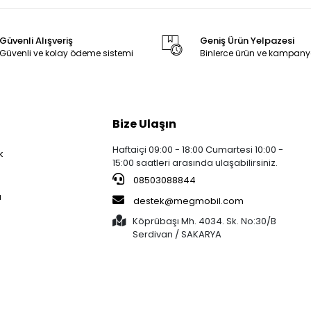
Güvenli Alışveriş
Geniş Ürün Yelpazesi
Güvenli ve kolay ödeme sistemi
Binlerce ürün ve kampany
Bize Ulaşın
Haftaiçi 09:00 - 18:00 Cumartesi 10:00 -
k
15:00 saatleri arasında ulaşabilirsiniz.
08503088844
a
destek@megmobil.com
Köprübaşı Mh. 4034. Sk. No:30/B
Serdivan / SAKARYA