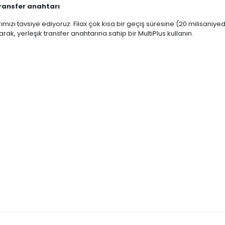
ransfer anahtarı
rımızı tavsiye ediyoruz.
Filax çok kısa bir geçiş süresine (20 milisaniye
larak, yerleşik transfer anahtarına sahip bir MultiPlus kullanın.