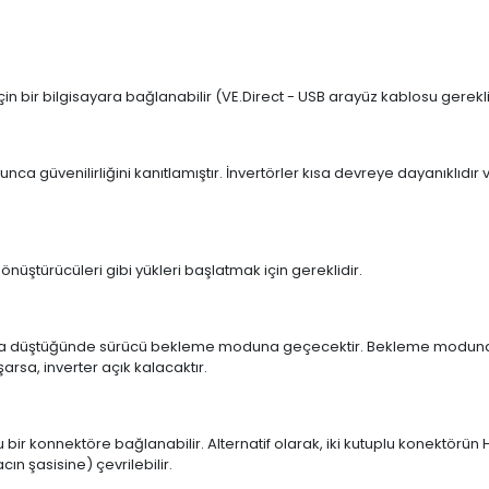
in bir bilgisayara bağlanabilir (VE.Direct - USB arayüz kablosu gerekli
unca güvenilirliğini kanıtlamıştır.
İnvertörler kısa devreye dayanıklıdır v
önüştürücüleri gibi yükleri başlatmak için gereklidir.
na düştüğünde sürücü bekleme moduna geçecektir.
Bekleme modunda i
rsa, inverter açık kalacaktır.
 bir konnektöre bağlanabilir.
Alternatif olarak, iki kutuplu konektörün H
ın şasisine) çevrilebilir.