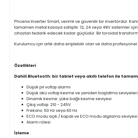
Phoenix Inverter Smart, verimli ve güvenilir bir invertördür.
Kanı
tamamen metal kasaya sahiptir.
12, 24 veya 48V sistemler içi
cihazları tedarik edecek kadar güçlüdür.
Bir toroidal transfor
Kurulumcu için artık daha erişilebilir olan ve daha profesyon
Özellikleri
Dahili Bluetooth: bir tablet veya akıllı telefon ile tamam
Düşük pil voltajı alarmı
Düşük akü voltajı kesme ve yeniden başlatma seviyeleri
Dinamik kesme: yüke bağlı kesme seviyesi
Çıkış voltajı: 210 - 245V
Frekans: 50 Hz veya 60 Hz
ECO modu açık / kapalı ve ECO modu algılama seviyesi
Alarm rölesi
İzleme
: