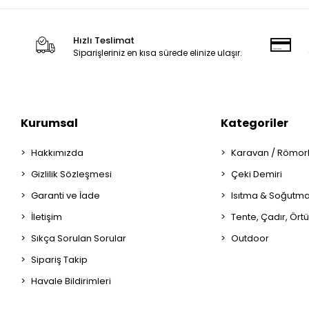
Hızlı Teslimat
Siparişleriniz en kısa sürede elinize ulaşır.
Kurumsal
Kategoriler
Hakkımızda
Karavan / Römor
Gizlilik Sözleşmesi
Çeki Demiri
Garanti ve İade
Isıtma & Soğutm
İletişim
Tente, Çadır, Örtü
Sıkça Sorulan Sorular
Outdoor
Sipariş Takip
Havale Bildirimleri