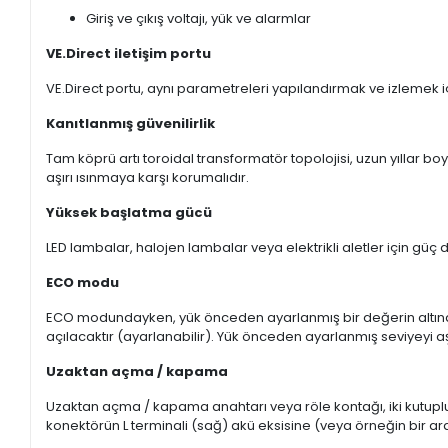
Giriş ve çıkış voltajı, yük ve alarmlar
VE.Direct iletişim portu
VE.Direct portu, aynı parametreleri yapılandırmak ve izlemek iç
Kanıtlanmış güvenilirlik
Tam köprü artı toroidal transformatör topolojisi, uzun yıllar boy
aşırı ısınmaya karşı korumalıdır.
Yüksek başlatma gücü
LED lambalar, halojen lambalar veya elektrikli aletler için güç d
ECO modu
ECO modundayken, yük önceden ayarlanmış bir değerin altı
açılacaktır (ayarlanabilir).
Yük önceden ayarlanmış seviyeyi aşa
Uzaktan açma / kapama
Uzaktan açma / kapama anahtarı veya röle kontağı, iki kutuplu
konektörün L terminali (sağ) akü eksisine (veya örneğin bir arac