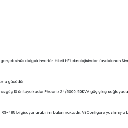
rçek sinüs dalgalı invertör. Hibrit HF teknolojisinden faydalanan Si
latma gücüdür.
sızgüç 10 üniteye kadar Phoenix 24/5000, 50KVA güç çıkışı sağlayacak ş
S-485 bilgisayar arabirimi bulunmaktadır. VEConfigure yazılımıyla birlik