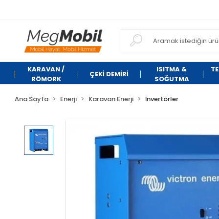
KARAVAN /
ISITMA &
TE
ÇEKİ DEMİRİ
RÖMORK
SOĞUTMA
Ana Sayfa
Enerji
Karavan Enerji
İnvertörler