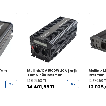
 Tam
Mullinix 12V 1500W 20A Şarjlı
Mullinix 
Tam Sinüs İnverter
İnverter
14.695,50 TL
12.270,50 
%2
%2
14.401,59 TL
12.025,