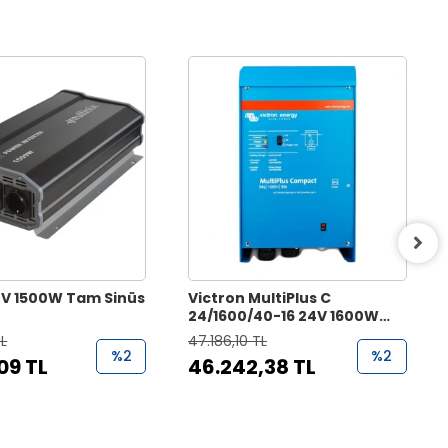
12V 1500W Tam Sinüs
Victron MultiPlus C
24/1600/40-16 24V 1600W
Transferli Şarjlı Tam Sinüs
TL
47.186,10 TL
İnvertör
%2
%2
09 TL
46.242,38 TL