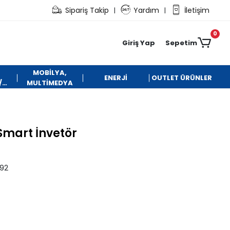
Sipariş Takip
Yardım
İletişim
|
|
0
Giriş Yap
Sepetim
MOBİLYA,
ENERJİ
OUTLET ÜRÜNLER
/
MULTİMEDYA
Smart İnvetör
92