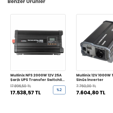
Benzer Ürünler
Mullinix NFS 2000W 12V 25A
Mullinix 12V 1000W
Şarjlı UPS Transfer Switchli
Sinüs İnverter
Tam Sinüs İnvertör
17.896,50 TL
7.760,00 TL
%2
17.538,57 TL
7.604,80 TL