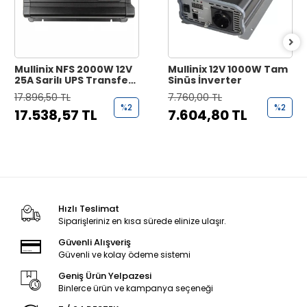
Mullinix NFS 2000W 12V
Mullinix 12V 1000W Tam
25A Şarjlı UPS Transfer
Sinüs İnverter
Switchli Tam Sinüs
17.896,50 TL
7.760,00 TL
İnvertör
%2
%2
17.538,57 TL
7.604,80 TL
Hızlı Teslimat
Siparişleriniz en kısa sürede elinize ulaşır.
Güvenli Alışveriş
Güvenli ve kolay ödeme sistemi
Geniş Ürün Yelpazesi
Binlerce ürün ve kampanya seçeneği