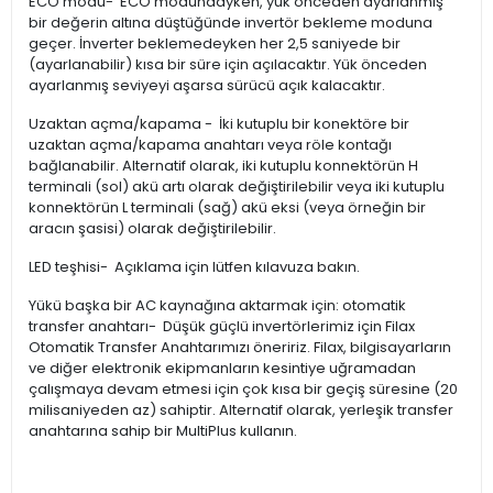
ECO modu- ECO modundayken, yük önceden ayarlanmış
bir değerin altına düştüğünde invertör bekleme moduna
geçer. İnverter beklemedeyken her 2,5 saniyede bir
(ayarlanabilir) kısa bir süre için açılacaktır. Yük önceden
ayarlanmış seviyeyi aşarsa sürücü açık kalacaktır.
Uzaktan açma/kapama - İki kutuplu bir konektöre bir
uzaktan açma/kapama anahtarı veya röle kontağı
bağlanabilir. Alternatif olarak, iki kutuplu konnektörün H
terminali (sol) akü artı olarak değiştirilebilir veya iki kutuplu
konnektörün L terminali (sağ) akü eksi (veya örneğin bir
aracın şasisi) olarak değiştirilebilir.
LED teşhisi- Açıklama için lütfen kılavuza bakın.
Yükü başka bir AC kaynağına aktarmak için: otomatik
transfer anahtarı- Düşük güçlü invertörlerimiz için Filax
Otomatik Transfer Anahtarımızı öneririz. Filax, bilgisayarların
ve diğer elektronik ekipmanların kesintiye uğramadan
çalışmaya devam etmesi için çok kısa bir geçiş süresine (20
milisaniyeden az) sahiptir. Alternatif olarak, yerleşik transfer
anahtarına sahip bir MultiPlus kullanın.