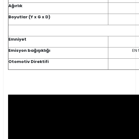
Ağırlık
Boyutlar (Y x G x D)
Emniyet
Emisyon bağışıklığı
EN 
Otomotiv Direktifi