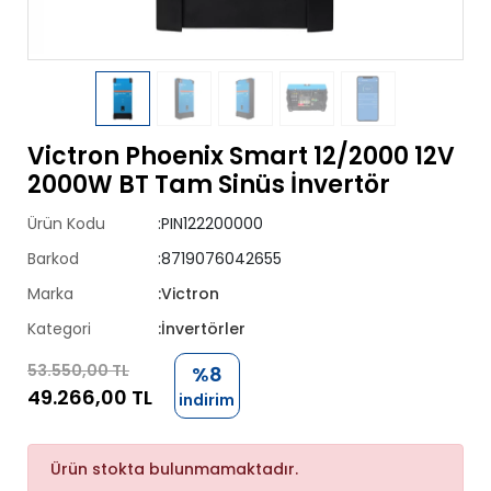
Victron Phoenix Smart 12/2000 12V
2000W BT Tam Sinüs İnvertör
Ürün Kodu
:PIN122200000
Barkod
:8719076042655
Marka
:Victron
Kategori
:İnvertörler
53.550,00 TL
%8
49.266,00 TL
indirim
Ürün stokta bulunmamaktadır.