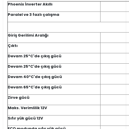
Phoenix İnverter Akıllı
Paralel ve 3 fazlı çalışma
Giriş Gerilimi Aralığı
Çıktı
Devam 25ºC'de çıkış gücü
Devam 25ºC'de çıkış gücü
Devam 40ºC'de çıkış gücü
Devam 65ºC'de çıkış gücü
Zirve gücü
Maks. Verimlilik 12V
Sıfır yük gücü 12V
ECO modunda sıfır yük gücü