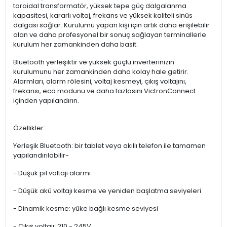
toroidal transformatör, yüksek tepe güç dalgalanma
kapasitesi, kararlı voltaj, frekans ve yüksek kaliteli sinüs
dalgası sağlar. Kurulumu yapan kişi için artık daha erişilebilir
olan ve daha profesyonel bir sonuç sağlayan terminallerle
kurulum her zamankinden daha basit.
Bluetooth yerleşiktir ve yüksek güçlü inverterinizin
kurulumunu her zamankinden daha kolay hale getirir.
Alarmları, alarm rölesini, voltaj kesmeyi, çıkış voltajını,
frekansı, eco modunu ve daha fazlasını VictronConnect
içinden yapılandırın.
Özellikler:
Yerleşik Bluetooth: bir tablet veya akıllı telefon ile tamamen
yapılandırılabilir-
- Düşük pil voltajı alarmı
- Düşük akü voltajı kesme ve yeniden başlatma seviyeleri
- Dinamik kesme: yüke bağlı kesme seviyesi
- Çıkış voltajı: 210 - 245V