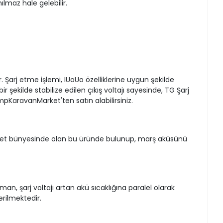
ılmaz hale gelebilir.
Şarj etme işlemi, IUoUo özelliklerine uygun şekilde
r şekilde stabilize edilen çıkış voltajı sayesinde, TG Şarj
pKaravanMarket'ten satın alabilirsiniz.
vanMarket bünyesinde olan bu üründe bulunup, marş aküsünü
an, şarj voltajı artan akü sıcaklığına paralel olarak
erilmektedir.