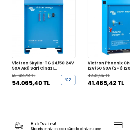
Victron Skylla-TG 24/50 24V
Victron Phoenix C
50A Akü Şarj Cihazı
12V/50 50A (2+1) 1
(Redresör)
Akü Şarj Aleti
55.168,78 TL
42.311,65 TL
%2
54.065,40 TL
41.465,42 TL
Hızlı Teslimat
Siparişleriniz en kısa sürede elinize ulaşır.