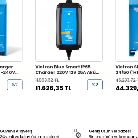
harger
Victron Blue Smart IP65
Victron S
20-240V
Charger 220V 12V 25A Akü
24/50 (1+
Şarj Cihazı
Şarj Ciha
11.863,62 TL
45.233,72 
%2
%2
11.626,35 TL
44.329
Güvenli Alışveriş
Geniş Ürün Yelpazesi
Güvenli ve kolay ödeme sistemi
Binlerce ürün ve kampany