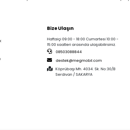
Bize Ulaşın
Haftaiçi 09:00 - 18:00 Cumartesi 10:00 -
k
15:00 saatleri arasında ulaşabilirsiniz.
08503088844
a
destek@megmobil.com
Köprübaşı Mh. 4034. Sk. No:30/B
Serdivan / SAKARYA