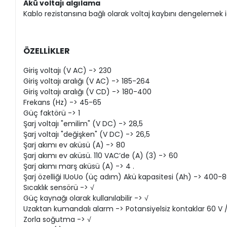
Akü voltajı algılama
Kablo rezistansına bağlı olarak voltaj kaybını dengelemek i
ÖZELLİKLER
Giriş voltajı (V AC) -> 230
Giriş voltajı aralığı (V AC) -> 185-264
Giriş voltajı aralığı (V CD) -> 180-400
Frekans (Hz) -> 45-65
Güç faktörü -> 1
Şarj voltajı "emilim" (V DC) -> 28,5
Şarj voltajı "değişken" (V DC) -> 26,5
Şarj akımı ev aküsü (A) -> 80
Şarj akımı ev aküsü. 110 VAC’de (A) (3) -> 60
Şarj akımı marş aküsü (A) -> 4 .
Şarj özelliği IUoUo (üç adım) Akü kapasitesi (Ah) -> 400-
Sıcaklık sensörü -> √
Güç kaynağı olarak kullanılabilir -> √
Uzaktan kumandalı alarm -> Potansiyelsiz kontaklar 60 V / 
Zorla soğutma -> √