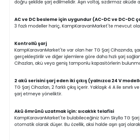
doğru şekilde şarj edilmelidir. Aşırı voltaj, sızdırmaz akü
AC ve DC besleme için uygundur (AC-DC ve DC-DC ç
3 fazlı modeller hariç, KampKaravanMarket'te mevcut olan
Kontrollü şarj
KampKaravanMarket'te var olan her TG Şarj Cihazında, şarj
gerçekleştirilir ve diğer işlemlere göre daha hızlı şarj sağl
Cihazları, akü veya geniş tamponlu kapasitörlerin bulunma
2 akü serisini şarj eden iki çıkış (yalnızca 24 V modell
TG Şarj Cihazları, 2 farklı çıkış içerir. Yaklaşık 4 A ile s
şarj etmeye yöneliktir.
Akü ömrünü uzatmak için: sıcaklık telafisi
KampKaravanMarket'te bulabileceğiniz tüm Skylla TG Şarj Ciha
otomatik olarak düşer. Bu özellik, aksi halde aşırı şarj olar