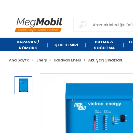
KARAVAN /
ISITMA &
TE
ÇEKİ DEMİRİ
RÖMORK
SOĞUTMA
Ana Sayfa
Enerji
Karavan Enerji
Akü Şarj Cihazları