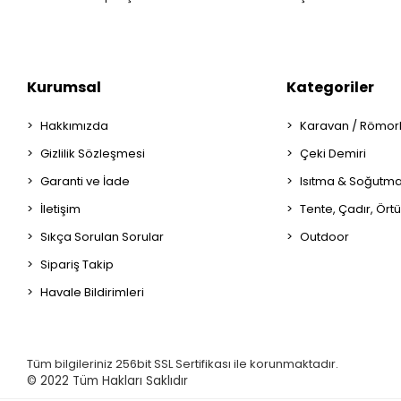
Kurumsal
Kategoriler
Hakkımızda
Karavan / Römor
Gizlilik Sözleşmesi
Çeki Demiri
Garanti ve İade
Isıtma & Soğutm
İletişim
Tente, Çadır, Örtü
Sıkça Sorulan Sorular
Outdoor
Sipariş Takip
Havale Bildirimleri
Tüm bilgileriniz 256bit SSL Sertifikası ile korunmaktadır.
© 2022
Tüm Hakları Saklıdır