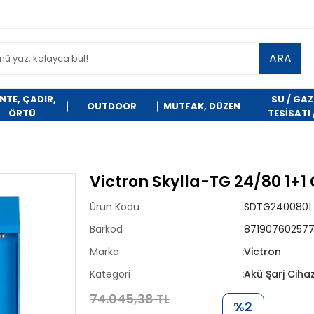
ARA
NTE, ÇADIR,
SU / GAZ
OUTDOOR
MUTFAK, DÜZEN
ÖRTÜ
TESİSATI 
TEMİZLİK
Victron Skylla-TG 24/80 1+1 Ç
Ürün Kodu
:SDTG2400801
Barkod
:871907602577
Marka
:Victron
Kategori
:Akü Şarj Cihaz
74.045,38 TL
%2