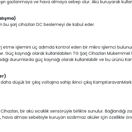
de aşırı gazlanmaya ve hava almaya sebep olur. Akü kuruyarak kullan
alışma)
 bu şarj cihazları DC beslemeyi de kabul eder.
 etme işlemini üç adımda kontrol eden bir mikro işlemci bulunur. 
anır. Güç kaynağı olarak kullanılabilen TG Şarj Cihazları Mükemmel bi
dığı durumlarda güç kaynağı olarak kullanılabilir ve bu ürünü Kam
er)
ınırlı ve daha düşük bir çıkış voltajına sahip ikinci çıkış KampKara
zları, bir akü sıcaklık sensörüyle birlikte sunulur. Bağlandığı zam
ak, hava alması sebebiyle kuruyan sızdırmaz aküler için özellikle ön