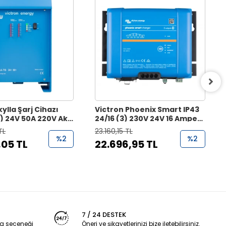
kylla Şarj Cihazı
Victron Phoenix Smart IP43
1) 24V 50A 220V Akü
24/16 (3) 230V 24V 16 Amper
zı
3 Çıkışlı Akü Şarj Cihazı
TL
23.160,15 TL
%2
%2
,05 TL
22.696,95 TL
7 / 24 DESTEK
a seçeneği
Öneri ve şikayetlerinizi bize iletebilirsiniz.