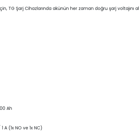
çin, TG Şarj Cihazlarında akünün her zaman doğru şarj voltajını al
800 Ah
1 A (1x NO ve 1x NC)