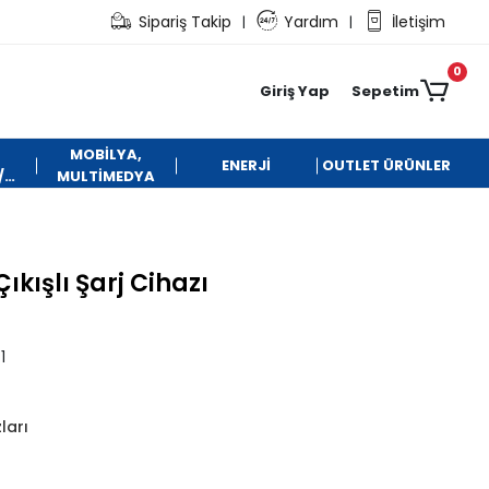
Sipariş Takip
Yardım
İletişim
|
|
0
Giriş Yap
Sepetim
MOBİLYA,
ENERJİ
OUTLET ÜRÜNLER
/
MULTİMEDYA
ıkışlı Şarj Cihazı
1
ları