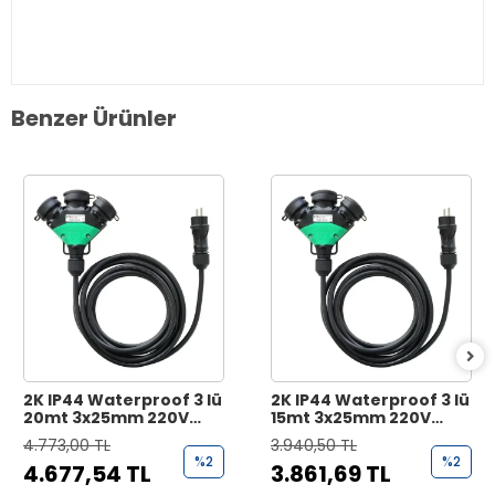
Benzer Ürünler
2K IP44 Waterproof 3 lü
2K IP44 Waterproof 3 lü
20mt 3x25mm 220V
15mt 3x25mm 220V
Enerji Uzatma Kablosu
Enerji Uzatma Kablosu
4.773,00 TL
3.940,50 TL
%2
%2
4.677,54 TL
3.861,69 TL