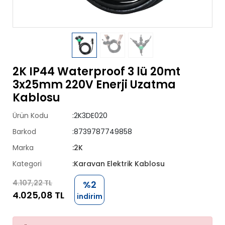
2K IP44 Waterproof 3 lü 20mt
3x25mm 220V Enerji Uzatma
Kablosu
Ürün Kodu
:2K3DE020
Barkod
:8739787749858
Marka
:2K
Kategori
:Karavan Elektrik Kablosu
4.107,22 TL
%2
4.025,08 TL
indirim