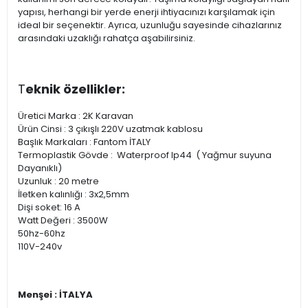
yapısı, herhangi bir yerde enerji ihtiyacınızı karşılamak için
ideal bir seçenektir. Ayrıca, uzunluğu sayesinde cihazlarınız
arasındaki uzaklığı rahatça aşabilirsiniz.
T
eknik özellikler:
Üretici Marka : 2K Karavan
Ürün Cinsi : 3 çıkışlı 220V uzatmak kablosu
Başlık Markaları : Fantom İTALY
Termoplastik Gövde : Waterproof Ip44 ( Yağmur suyuna
Dayanıklı)
Uzunluk : 20 metre
İletken kalınlığı : 3x2,5mm
Dişi soket: 16 A
Watt Değeri : 3500W
50hz-60hz
110V-240v
Menşei : İTALYA