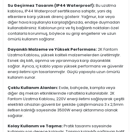
Su Geçirmez Tasarım (IP44 Waterproof):
Bu uzatma
kablosu, IP44 Waterproof sertifikasına sahiptir, yani dış
etkenlere karşı yüksek direnç gösterir. Yağmur, kar veya
diğer hava koşullarıyla karşılaştığınızda, endişe duymadan
kullanabilirsiniz. Kablonun priz ve fiş bağlantı noktaları özel
contalarla korunmuş, böylece su girişi engellenir ve uzun
ömürlü kullanım sağlanır.
Dayanıklı Malzeme ve Yüksek Performans:
2K Fantom
Uzatma Kablosu, yüksek kaliteli malzemelerden üretilmiştir.
Esnek dış kılıfı, aşınma ve yıpranmaya karşı dayanıklılık
sağlar. Ayrıca, iç kablo yapısı yüksek performans ve güvenilir
enerji iletimi için tasarlanmıştır. Güçlü yapısıyla uzun ömürlü
kullanım sunar.
Çoklu Kullanım Alanları:
Evde, bahçede, kampta veya
diğer dış mekan etkinliklerinde rahatlıkla kullanılabilir. 2K
Fantom Uzatma Kablosu, 220V enerji iletimi sağlayarak çeşitli
elektrikli cihazları güvenli bir şekilde çalıştırmanıza 3 x 2,5mm
iletken kalınlığı sayesinde 3500W enerji aktarımına olanak
sağalar.
Kolay Kullanım ve Taşıma:
Pratik tasarımı sayesinde
kullanımı son derece kolaydır. Taşıma kolaylığı sağlayan hafif