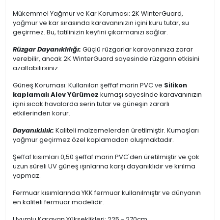
Mükemmel Yağmur ve Kar Koruması: 2K WinterGuard,
yağmur ve kar sırasında karavanınızın içini kuru tutar, su
geçirmez. Bu, tatilinizin keyfini çıkarmanızı sağlar.
Rüzgar Dayanıklılığı:
Güçlü rüzgarlar karavanınıza zarar
verebilir, ancak 2K WinterGuard sayesinde rüzgarın etkisini
azaltabilirsiniz.
Güneş Koruması: Kullanılan şeffaf marin PVC ve
Silikon
kaplamalı Alev Yürümez
kumaşı sayesinde karavanınızın
içini sıcak havalarda serin tutar ve güneşin zararlı
etkilerinden korur.
Dayanıklılık:
Kaliteli malzemelerden üretilmiştir. Kumaşları
yağmur geçirmez özel kaplamadan oluşmaktadır.
Şeffaf kısımları 0,50 şeffaf marin PVC'den üretilmiştir ve çok
uzun süreli UV güneş ışınlarına karşı dayanıklıdır ve kırılma
yapmaz.
Fermuar kısımlarında YKK fermuar kullanılmıştır ve dünyanın
en kaliteli fermuar modelidir.
Uyumlu Karavan Yükseklikleri: 225 - 270cm