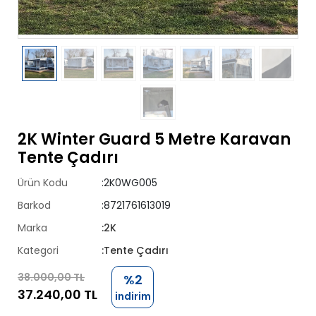
2K Winter Guard 5 Metre Karavan
Tente Çadırı
Ürün Kodu
:2K0WG005
Barkod
:8721761613019
Marka
:2K
Kategori
:Tente Çadırı
38.000,00 TL
%2
37.240,00 TL
indirim