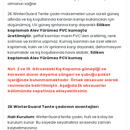
olmanızı sağlar.
2K WinterGuard Tente çadırı malzemeleri uzun süreli güneş
altında ve kış koşullarında karavan kampı kullanıcıları için
düşünülmüş, UV güneş ışınlarına karşı dayanıklı
Silikon
kaplamalı Alev Yürümez PVC kumaşta
üretilmiştir.
şeffaf kısımları marin PVC'den üretilmiş, renk
solması ve kırılma yapmaz. Kumaş kısımları ise özel silikon
kaplamalı, kalın ve UV ışınlarına karşı dayanıklı, deformasyon
korumalıdır ve kış koşullarında hava alabilir,
Silikon
kaplamalı Alev Yürümez PCV kumaş
Not. 2 ve 10. Görseldeki Kış Kapama güneşliği ve
karavan duvar dayama süngeri ve çubuğu paket
içeriğinde bulunmamaktadır. Örnek aksesuar olarak
resimlerde belirtilmiştir. Aşağıda Ek akseuarlar
bölümünde sepetinize ekleyebilirsiniz.
2K WinterGuard Tente çadırının avantajları
Hızlı Kurulum:
WinterGuard tente çadırı, hızlı ve kolay bir
kurulum sunar. Bu sayede seyahatiniz sırasında zaman
kaybetmezsiniz.