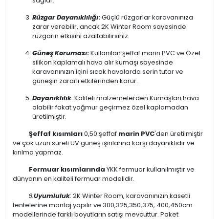
sağlar.
Rüzgar Dayanıklılığı
:
Güçlü rüzgarlar karavanınıza
zarar verebilir, ancak 2K Winter Room sayesinde
rüzgarın etkisini azaltabilirsiniz.
Güneş Koruması
:
Kullanılan şeffaf marin PVC ve Özel
silikon kaplamalı hava alır kumaşı sayesinde
karavanınızın içini sıcak havalarda serin tutar ve
güneşin zararlı etkilerinden korur.
Dayanıklılık
: Kaliteli malzemelerden Kumaşları hava
alabilir fakat yağmur geçirmez özel kaplamadan
üretilmiştir.
Şeffaf kısımları
0,50 şeffaf
marin PVC
'den üretilmiştir
ve çok uzun süreli UV güneş ışınlarına karşı dayanıklıdır ve
kırılma yapmaz.
Fermuar kısımlarında
YKK fermuar kullanılmıştır ve
dünyanın en kaliteli fermuar modelidir.
6.
Uyumluluk
: 2K Winter Room, karavanınızın kasetli
tentelerine montaj yapılır ve 300,325,350,375, 400,450cm
modellerinde farklı boyutların satışı mevcuttur.
Paket