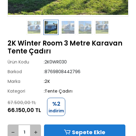
2K Winter Room 3 Metre Karavan
Tente Çadırı
Ürün Kodu
:2K0WR030
Barkod
:8769808442796
Marka
:2K
Kategori
:Tente Çadırı
67.500,00 TL
%2
66.150,00 TL
indirim
Sepete Ekle