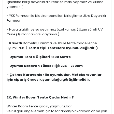
ışınlarına karşı dayanıklıdır, renk solması yapmaz ve kırılma
yapmaz. )
- YKK Fermuar ile blocker panelleri birleştirme Ultra Dayanıklı
Fermuar
- Hava alabilir ve su geçirmez özel kumaş ( Uzun süreli UV
Güneş Işınlarına karşı dayanıklı )
-
Kasetli
Dometic, Fiamma ve Thule tente modellerine
uyumludur. (
Torba tipi Tentelere uyumlu değildir. )
- Uyumlu Tente Ölçüleri : 300 Metre
- Uyumlu Karavan Yüksekliği: 225 - 270cm
- Çekme Karavanlar İle uyumludur. Motokaravanlar
için sipariş öncesi uyumluluğu görüşülmelidir.
2K, Winter Room Tente Çadırı Nedir ?
Winter Room Tente çadırı, yağmuru, kar
ve rüzgarı engellemek için tasarlanmış bir karavan ön ve yan