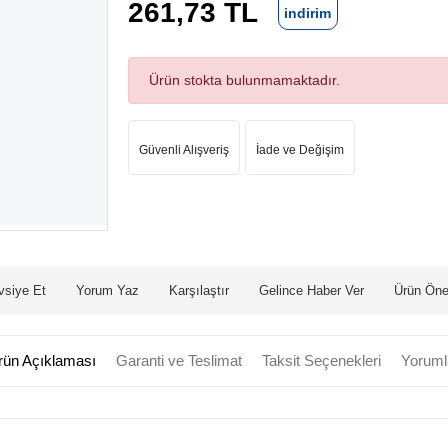
261,73 TL
indirim
Ürün stokta bulunmamaktadır.
Güvenli Alışveriş
İade ve Değişim
vsiye Et
Yorum Yaz
Karşılaştır
Gelince Haber Ver
Ürün Öner
rün Açıklaması
Garanti ve Teslimat
Taksit Seçenekleri
Yoruml