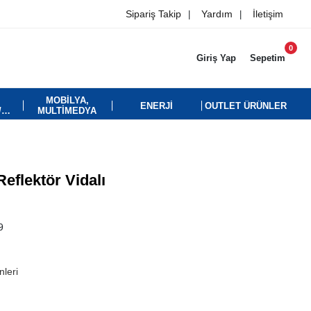
Sipariş Takip
Yardım
İletişim
|
|
0
Giriş Yap
Sepetim
MOBİLYA,
ENERJİ
OUTLET ÜRÜNLER
/
MULTİMEDYA
eflektör Vidalı
9
leri