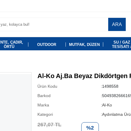
ARA
NTE, ÇADIR,
SU / GAZ
OUTDOOR
MUTFAK, DÜZEN
ÖRTÜ
TESİSATI 
TEMİZLİK
Al-Ko Aj.Ba Beyaz Dikdörtgen R
Ürün Kodu
:1498558
Barkod
:504938266616
Marka
:Al-Ko
Kategori
:Aydınlatma Ürün
267,07 TL
%2