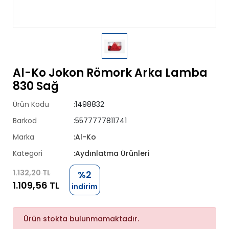
Al-Ko Jokon Römork Arka Lamba
830 Sağ
Ürün Kodu
:1498832
Barkod
:5577777811741
Marka
:Al-Ko
Kategori
:Aydınlatma Ürünleri
1.132,20 TL
%2
1.109,56 TL
indirim
Ürün stokta bulunmamaktadır.