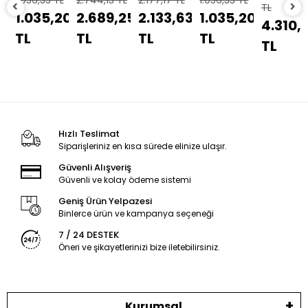
33 TL
2.744,13 TL
2.177,17 TL
1.056,33 TL
993,5
e,
Karavan
Karavan
Spiral
SabreLink
Beac
TL
35,20
2.689,25
2.133,63
1.035,20
973
van
Dış
Dış
Tekne,
150
Pilli
%2
%2
%2
%2
%2
4.310,91
p
Tente
Tente
Günışığı
Led
Sarı
TL
TL
TL
TL
ma
Altı.
Altı.
Karavan
12/220V
Kam
TL
ası
Kapı
Kapı
Kitap
Kumandalı
İşare
Üstü
Üstü
Okuma
Çadır
Fene
Aydınlatma
Aydınlatma
Lambası
Aydınlatma
Hızlı Teslimat
Siparişleriniz en kısa sürede elinize ulaşır.
Güvenli Alışveriş
Güvenli ve kolay ödeme sistemi
Geniş Ürün Yelpazesi
Binlerce ürün ve kampanya seçeneği
7 / 24 DESTEK
Öneri ve şikayetlerinizi bize iletebilirsiniz.
Kurumsal