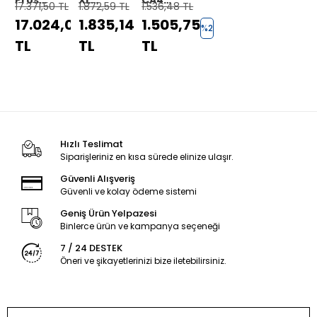
17.371,50 TL
1.872,59 TL
1.536,48 TL
13-
32.5cm
13
17.024,07
1.835,14
1.505,75
17inç
Karavan
Karavan
%2
%2
%2
Karavan
Teker
Teker
TL
TL
TL
Teker
Kilidi
Kilidi
Kilidi
Hızlı Teslimat
Siparişleriniz en kısa sürede elinize ulaşır.
Güvenli Alışveriş
Güvenli ve kolay ödeme sistemi
Geniş Ürün Yelpazesi
Binlerce ürün ve kampanya seçeneği
7 / 24 DESTEK
Öneri ve şikayetlerinizi bize iletebilirsiniz.