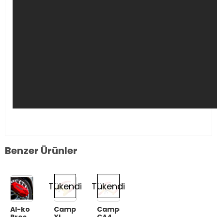
Benzer Ürünler
Tükendi
Tükendi
Al-ko
Campasist
Campasist
Prosafe
XL
CA43500