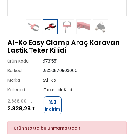
Al-Ko Easy Clamp Araç Karavan
Lastik Teker Kilidi
Ürün Kodu
:1731551
Barkod
:9320570503000
Marka
:Al-Ko
Kategori
:Tekerlek Kilidi
2.886,00 TL
%2
2.828,28 TL
indirim
Ürün stokta bulunmamaktadır.