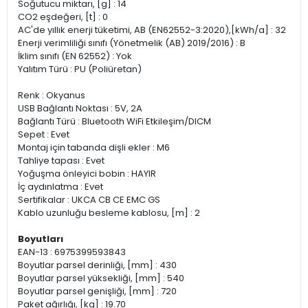
Soğutucu miktarı, [g] : 14
CO2 eşdeğeri, [t] : 0
AC'de yıllık enerji tüketimi, AB (EN62552-3:2020),[kWh/a] : 32
Enerji verimliliği sınıfı (Yönetmelik (AB) 2019/2016) : B
İklim sınıfı (EN 62552) : Yok
Yalıtım Türü : PU (Poliüretan)
Renk : Okyanus
USB Bağlantı Noktası : 5V, 2A
Bağlantı Türü : Bluetooth WiFi Etkileşim/DICM
Sepet : Evet
Montaj için tabanda dişli ekler : M6
Tahliye tapası : Evet
Yoğuşma önleyici bobin : HAYIR
İç aydınlatma : Evet
Sertifikalar : UKCA CB CE EMC GS
Kablo uzunluğu besleme kablosu, [m] : 2
Boyutları
EAN-13 : 6975399593843
Boyutlar parsel derinliği, [mm] : 430
Boyutlar parsel yüksekliği, [mm] : 540
Boyutlar parsel genişliği, [mm] : 720
Paket ağırlığı, [kg] : 19.70