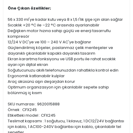
Öne Çıkan özellikler;
56 x 330 ml'ye kadar kutu veya 8 x 1,5 l'lik şişe için alan sağlar
Sıcaklık +20 °C ile –22 °C arasında ayarlanabilir
Değişken motor hızına sahip güçlü ve enerji tasarruflu
kompresör
12/24 V DC'ye ve 100 – 240 V AC'ye bağlanır
Güçlendirilmiş köşeler, paslanmaz çelik menteşeler ve
dayanıklı çıkarılabilir kapaklı dayanıklı tasarım
Ekran karartma fonksiyonu ve USB portu ile rahat sıcaklık
ayarı için dijital ekran
Soğutucunuzu akıllı telefonunuzdan rahatlıkla kontrol edin
Ergonomik katlanabilir kulplar
Araç aküsünü aşırı deşarjdan korur
Optimum organizasyon için çıkarılabilir sepete sahip
bölünmüş iç kısım
SKU numarası : 9620015888
Örnek : CFX245
Etiketteki model : CFX245
Teslimat kapsamı : 1 soğutucu, 1 kılavuz, 1 DC12/24V bağlantısı
için kablo, 1 AC100-240V bağlantısı için kablo, çıkarılabilir tel
sepetler