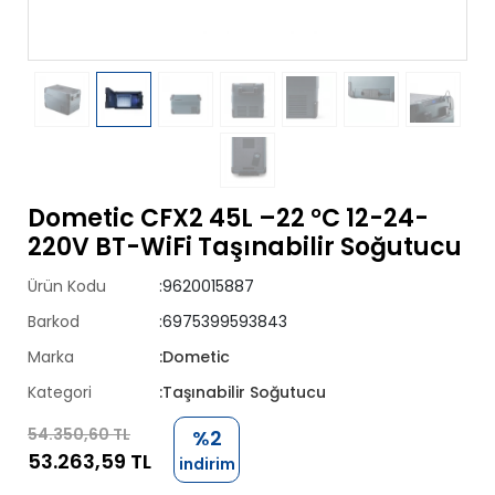
Dometic CFX2 45L –22 °C 12-24-
220V BT-WiFi Taşınabilir Soğutucu
Ürün Kodu
:9620015887
Barkod
:6975399593843
Marka
:Dometic
Kategori
:Taşınabilir Soğutucu
54.350,60 TL
%2
53.263,59 TL
indirim