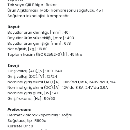
Tek veya Çift Bölge : Bekar
Ürün Açıklaması : Mobil kompresörlü soğutucu, 45 l
Soğutma teknolojisi : Kompresör
Boyut
Boyutlar ürün derinliği, [mm] : 401
Boyutlar ürün yüksekliği, [mm] : 493
Boyutlar ürün genişliği, [mm] : 678
Net ağırlık, [kg] : 16.60
Toplam hacim (IEC 62552-3),[l] : 45 litre
Enerji
Giriş voltajı (AC),[V] : 100-240
Giriş voltajı (DC),[V] : 12/24
Nominal giriş akımı (AC),[A] : 100V'da 1,65A, 240V'da 0,79A
Nominal giriş akımı (DC),[A] : 12V'da 8,8A, 24V'da 3,9A
Nominal giriş gücü, [W] : 41
Giriş frekansı, [Hz] : 50/60
Preformans
Hermetik olarak kapatılmış : Doğru
Soğutucu, tip : R600a
Küresel IBP : 0