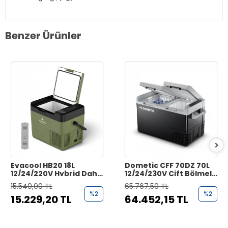
Benzer Ürünler
Evacool HB20 18L
Dometic CFF 70DZ 70L
12/24/220V Hybrid Dahili
12/24/230V Çift Bölmeli
Bataryalı Kompresörlü
Kompresörlü
15.540,00 TL
65.767,50 TL
Portatif Buzdolabı
Taşınabilir Buzdolabı
%2
%2
15.229,20 TL
64.452,15 TL