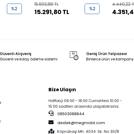
Evaporatör
Kapağı
15.603,88 TL
4.440,22 
%2
%2
15.291,80 TL
4.351,4
Güvenli Alışveriş
Geniş Ürün Yelpazesi
Güvenli ve kolay ödeme sistemi
Binlerce ürün ve kampany
Bize Ulaşın
Haftaiçi 09:00 - 18:00 Cumartesi 10:00 -
k
15:00 saatleri arasında ulaşabilirsiniz.
08503088844
a
destek@megmobil.com
Köprübaşı Mh. 4034. Sk. No:30/B