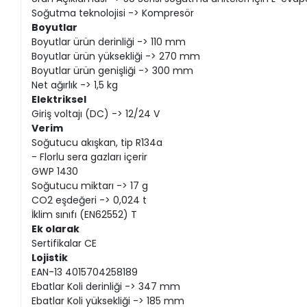
Soğutma teknolojisi -> Kompresör
Boyutlar
Boyutlar ürün derinliği -> 110 mm
Boyutlar ürün yüksekliği -> 270 mm
Boyutlar ürün genişliği -> 300 mm
Net ağırlık -> 1,5 kg
Elektriksel
Giriş voltajı (DC) -> 12/24 V
Verim
Soğutucu akışkan, tip R134a
- Florlu sera gazları içerir
GWP 1430
Soğutucu miktarı -> 17 g
CO2 eşdeğeri -> 0,024 t
İklim sınıfı (EN62552) T
Ek olarak
Sertifikalar CE
Lojistik
EAN-13 4015704258189
Ebatlar Koli derinliği -> 347 mm
Ebatlar Koli yüksekliği -> 185 mm