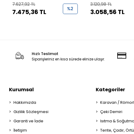
Kablolamalı Gaz Brülörü
Fanı
7.627,92 TL
3.120,98 TL
%2
7.475,36 TL
3.058,56 TL
Hızlı Teslimat
Siparişleriniz en kısa sürede elinize ulaşır.
Kurumsal
Kategoriler
Hakkımızda
Karavan / Römor
Gizlilik Sözleşmesi
Çeki Demiri
Garanti ve İade
Isıtma & Soğutm
İletişim
Tente, Çadır, Örtü