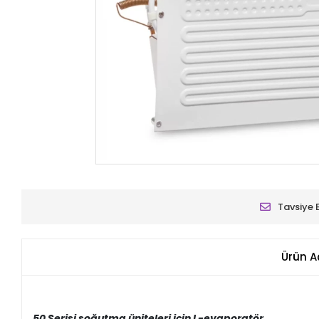
Tavsiye 
Ürün A
50 Serisi soğutma üniteleri için L-evaporatör