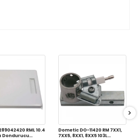
289042420 RML 10.4
Dometic DO-11420 RM 7XX1,
ı Dondurucu
7XX5, 8XX1, 8XX5 103L