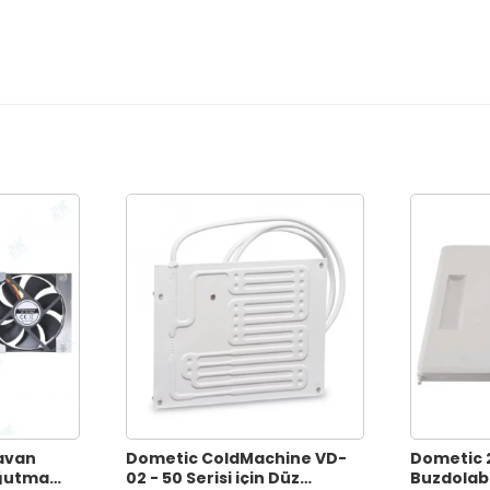
avan
Dometic ColdMachine VD-
Dometic 
oğutma
02 - 50 Serisi için Düz
Buzdolab