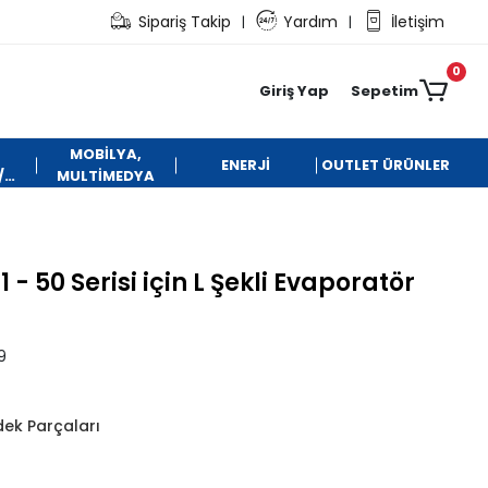
Sipariş Takip
Yardım
İletişim
|
|
0
Giriş Yap
Sepetim
MOBİLYA,
ENERJİ
OUTLET ÜRÜNLER
/
MULTİMEDYA
 50 Serisi için L Şekli Evaporatör
9
dek Parçaları