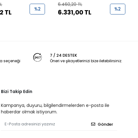
Buzdolabı Gaz Brülörü
TL
6.460,20 TL
%2
%2
2 TL
6.331,00 TL
7 / 24 DESTEK
a seçeneği
Öneri ve şikayetlerinizi bize iletebilirsiniz.
Bizi Takip Edin
Kampanya, duyuru, bilgilendirmelerden e-posta ile
haberdar olmak istiyorum.
Gönder