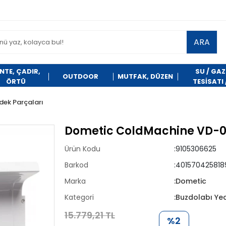
ARA
NTE, ÇADIR,
SU / GAZ
OUTDOOR
MUTFAK, DÜZEN
ÖRTÜ
TESİSATI 
TEMİZLİK
dek Parçaları
Dometic ColdMachine VD-01 -
Ürün Kodu
:9105306625
Barkod
:401570425818
Marka
:Dometic
Kategori
:Buzdolabı Ye
15.779,21 TL
%2