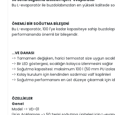
Bu L-evaporatör ile buzdolabınızdan en yüksek kalitede s
ÖNEMLİ BİR SOĞUTMA BİLEŞENİ
Bu L-evaporatör, 100 l'ye kadar kapasiteye sahip buzdolap
performansında önemli bir bileşendir.
...VE DAHASI
-> Tamamen değişken, harici termostat size uygun sıcaklı
-> Bir LED göstergesi, sıcaklığın kolayca izlenmesini sağlar
-> Soğutma kapasitesi: maksimum 100 l (50 mm PU izola
-> Kolay kurulum için kendinden sızdırmaz valf kaplinleri
-> Soğutma performansını en üst düzeye çıkarmak için id
ÖZELLİKLER
Genel
Model -> VD-01
Ürün Açıklaması -> 50 Serisi soğutma üniteleri için L-eva