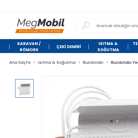
KARAVAN /
ISITMA &
TE
ÇEKİ DEMİRİ
RÖMORK
SOĞUTMA
Ana Sayfa
Isıtma & Soğutma
Buzdolabı
Buzdolabı Ye