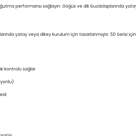
oğutma performansı sağlayın. Göğüs ve dik buzdolaplarında yatay 
larında yatay veya dikey kurulum için tasarlanmıştır. 50 Serisi 
k kontrolü sağlar
syonlu)
eal
poratör