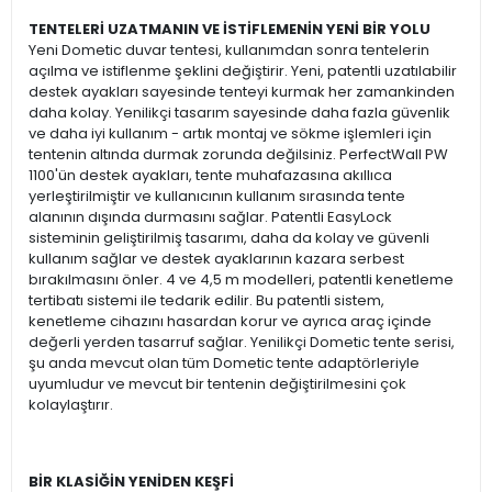
TENTELERİ UZATMANIN VE İSTİFLEMENİN YENİ BİR YOLU
Yeni Dometic duvar tentesi, kullanımdan sonra tentelerin
açılma ve istiflenme şeklini değiştirir. Yeni, patentli uzatılabilir
destek ayakları sayesinde tenteyi kurmak her zamankinden
daha kolay. Yenilikçi tasarım sayesinde daha fazla güvenlik
ve daha iyi kullanım - artık montaj ve sökme işlemleri için
tentenin altında durmak zorunda değilsiniz. PerfectWall PW
1100'ün destek ayakları, tente muhafazasına akıllıca
yerleştirilmiştir ve kullanıcının kullanım sırasında tente
alanının dışında durmasını sağlar. Patentli EasyLock
sisteminin geliştirilmiş tasarımı, daha da kolay ve güvenli
kullanım sağlar ve destek ayaklarının kazara serbest
bırakılmasını önler. 4 ve 4,5 m modelleri, patentli kenetleme
tertibatı sistemi ile tedarik edilir. Bu patentli sistem,
kenetleme cihazını hasardan korur ve ayrıca araç içinde
değerli yerden tasarruf sağlar. Yenilikçi Dometic tente serisi,
şu anda mevcut olan tüm Dometic tente adaptörleriyle
uyumludur ve mevcut bir tentenin değiştirilmesini çok
kolaylaştırır.
BİR KLASİĞİN YENİDEN KEŞFİ