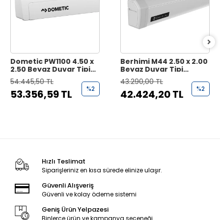
Dometic PW1100 4.50 x
Berhimi M44 2.50 x 2.00
2.50 Beyaz Duvar Tipi
Beyaz Duvar Tipi
Karavan Tentesi
Karavan Tentesi
54.445,50 TL
43.290,00 TL
%2
%2
53.356,59 TL
42.424,20 TL
Hızlı Teslimat
Siparişleriniz en kısa sürede elinize ulaşır.
Güvenli Alışveriş
Güvenli ve kolay ödeme sistemi
Geniş Ürün Yelpazesi
Binlerce ürün ve kampanya seçeneği