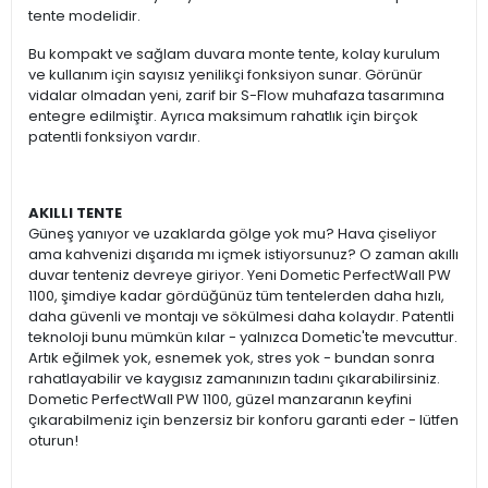
tente modelidir.
Bu kompakt ve sağlam duvara monte tente, kolay kurulum
ve kullanım için sayısız yenilikçi fonksiyon sunar. Görünür
vidalar olmadan yeni, zarif bir S-Flow muhafaza tasarımına
entegre edilmiştir. Ayrıca maksimum rahatlık için birçok
patentli fonksiyon vardır.
AKILLI TENTE
Güneş yanıyor ve uzaklarda gölge yok mu? Hava çiseliyor
ama kahvenizi dışarıda mı içmek istiyorsunuz? O zaman akıllı
duvar tenteniz devreye giriyor. Yeni Dometic PerfectWall PW
1100, şimdiye kadar gördüğünüz tüm tentelerden daha hızlı,
daha güvenli ve montajı ve sökülmesi daha kolaydır. Patentli
teknoloji bunu mümkün kılar - yalnızca Dometic'te mevcuttur.
Artık eğilmek yok, esnemek yok, stres yok - bundan sonra
rahatlayabilir ve kaygısız zamanınızın tadını çıkarabilirsiniz.
Dometic PerfectWall PW 1100, güzel manzaranın keyfini
çıkarabilmeniz için benzersiz bir konforu garanti eder - lütfen
oturun!