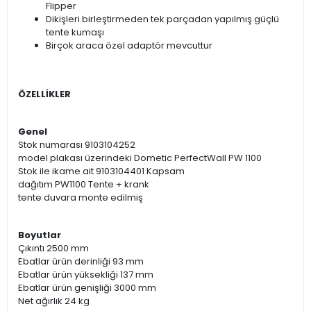
Flipper
Dikişleri birleştirmeden tek parçadan yapılmış güçlü
tente kumaşı
Birçok araca özel adaptör mevcuttur
ÖZELLİKLER
Genel
Stok numarası 9103104252
model plakası üzerindeki Dometic PerfectWall PW 1100
Stok ile ikame ait 9103104401 Kapsam
dağıtım PW1100 Tente + krank
tente duvara monte edilmiş
Boyutlar
Çıkıntı 2500 mm
Ebatlar ürün derinliği 93 mm
Ebatlar ürün yüksekliği 137 mm
Ebatlar ürün genişliği 3000 mm
Net ağırlık 24 kg