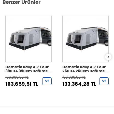
Benzer Ürünler
Dometic Rally AIR Tour
Dometic Rally AIR Tour
390DA 390cm Bağımsız
260DA 260cm Bağımsız
Şişme Çekme ve
Şişme Çekme ve
166.999,50 TL
136.086,00 TL
MotoKaravan Çadırı
MotoKaravan Çadırı
%2
%2
163.659,51 TL
133.364,28 TL
(Drive Away)
(Drive Away)