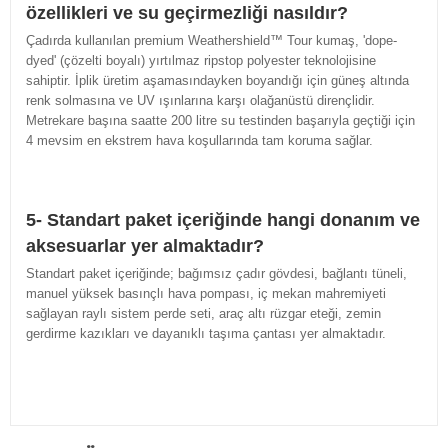
özellikleri ve su geçirmezliği nasıldır?
Çadırda kullanılan premium Weathershield™ Tour kumaş, 'dope-
dyed' (çözelti boyalı) yırtılmaz ripstop polyester teknolojisine
sahiptir. İplik üretim aşamasındayken boyandığı için güneş altında
renk solmasına ve UV ışınlarına karşı olağanüstü dirençlidir.
Metrekare başına saatte 200 litre su testinden başarıyla geçtiği için
4 mevsim en ekstrem hava koşullarında tam koruma sağlar.
5- Standart paket içeriğinde hangi donanım ve
aksesuarlar yer almaktadır?
Standart paket içeriğinde; bağımsız çadır gövdesi, bağlantı tüneli,
manuel yüksek basınçlı hava pompası, iç mekan mahremiyeti
sağlayan raylı sistem perde seti, araç altı rüzgar eteği, zemin
gerdirme kazıkları ve dayanıklı taşıma çantası yer almaktadır.