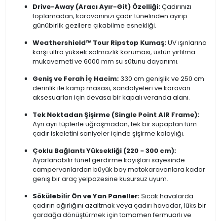
Drive-Away (Aracı Ayır-Git) Özelliği:
Çadırınızı
toplamadan, karavanınızı çadır tünelinden ayırıp
günübirlik gezilere çıkabilme esnekliği.
Weathershield™ Tour Ripstop Kumaş:
UV ışınlarına
karşı ultra yüksek solmazlık koruması, üstün yırtılma
mukavemeti ve 6000 mm su sütunu dayanımı.
Geniş ve Ferah İç Hacim:
330 cm genişlik ve 250 cm
derinlik ile kamp masası, sandalyeleri ve karavan
aksesuarları için devasa bir kapalı veranda alanı.
Tek Noktadan Şişirme (Single Point AIR Frame):
Ayrı ayrı tüplerle uğraşmadan, tek bir supaptan tüm
çadır iskeletini saniyeler içinde şişirme kolaylığı.
Çoklu Bağlantı Yüksekliği (220 - 300 cm):
Ayarlanabilir tünel gerdirme kayışları sayesinde
campervanlardan büyük boy motokaravanlara kadar
geniş bir araç yelpazesine kusursuz uyum.
Sökülebilir Ön ve Yan Paneller:
Sıcak havalarda
çadırın ağırlığını azaltmak veya çadırı havadar, lüks bir
çardağa dönüştürmek için tamamen fermuarlı ve