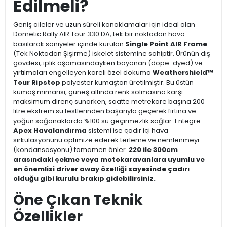
Edilmeli?
Geniş aileler ve uzun süreli konaklamalar için ideal olan
Dometic Rally AIR Tour 330 DA, tek bir noktadan hava
basılarak saniyeler içinde kurulan
Single Point AIR Frame
(Tek Noktadan Şişirme) iskelet sistemine sahiptir. Ürünün dış
gövdesi, iplik aşamasındayken boyanan (dope-dyed) ve
yırtılmaları engelleyen kareli özel dokuma
Weathershield™
Tour Ripstop
polyester kumaştan üretilmiştir. Bu üstün
kumaş mimarisi, güneş altında renk solmasına karşı
maksimum direnç sunarken, saatte metrekare başına 200
litre ekstrem su testlerinden başarıyla geçerek fırtına ve
yoğun sağanaklarda %100 su geçirmezlik sağlar. Entegre
Apex Havalandırma
sistemi ise çadır içi hava
sirkülasyonunu optimize ederek terleme ve nemlenmeyi
(kondansasyonu) tamamen önler.
220 ile 300cm
arasındaki çekme veya motokaravanlara uyumlu ve
en önemlisi driver away özelliği sayesinde çadırı
olduğu gibi kurulu brakıp gidebilirsiniz.
Öne Çıkan Teknik
Özellikler