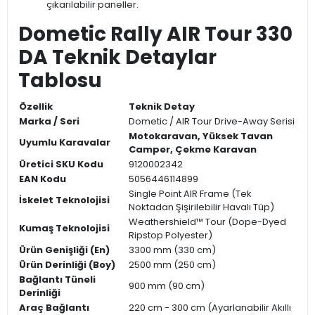
çıkarılabilir paneller.
Dometic Rally AIR Tour 330
DA Teknik Detaylar
Tablosu
Özellik
Teknik Detay
Marka / Seri
Dometic / AIR Tour Drive-Away Serisi
Motokaravan, Yüksek Tavan
Uyumlu Karavalar
Camper, Çekme Karavan
Üretici SKU Kodu
9120002342
EAN Kodu
5056446114899
Single Point AIR Frame (Tek
İskelet Teknolojisi
Noktadan Şişirilebilir Havalı Tüp)
Weathershield™ Tour (Dope-Dyed
Kumaş Teknolojisi
Ripstop Polyester)
Ürün Genişliği (En)
3300 mm (330 cm)
Ürün Derinliği (Boy)
2500 mm (250 cm)
Bağlantı Tüneli
900 mm (90 cm)
Derinliği
Araç Bağlantı
220 cm - 300 cm (Ayarlanabilir Akıllı