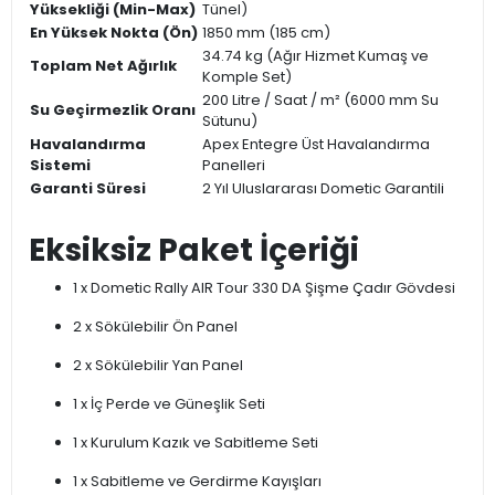
Yüksekliği (Min-Max)
Tünel)
En Yüksek Nokta (Ön)
1850 mm (185 cm)
34.74 kg (Ağır Hizmet Kumaş ve
Toplam Net Ağırlık
Komple Set)
200 Litre / Saat / m² (6000 mm Su
Su Geçirmezlik Oranı
Sütunu)
Havalandırma
Apex Entegre Üst Havalandırma
Sistemi
Panelleri
Garanti Süresi
2 Yıl Uluslararası Dometic Garantili
Eksiksiz Paket İçeriği
1 x Dometic Rally AIR Tour 330 DA Şişme Çadır Gövdesi
2 x Sökülebilir Ön Panel
2 x Sökülebilir Yan Panel
1 x İç Perde ve Güneşlik Seti
1 x Kurulum Kazık ve Sabitleme Seti
1 x Sabitleme ve Gerdirme Kayışları