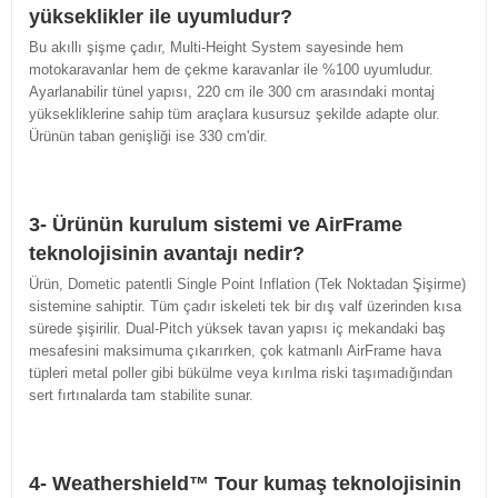
yükseklikler ile uyumludur?
Bu akıllı şişme çadır, Multi-Height System sayesinde hem
motokaravanlar hem de çekme karavanlar ile %100 uyumludur.
Ayarlanabilir tünel yapısı, 220 cm ile 300 cm arasındaki montaj
yüksekliklerine sahip tüm araçlara kusursuz şekilde adapte olur.
Ürünün taban genişliği ise 330 cm'dir.
3- Ürünün kurulum sistemi ve AirFrame
teknolojisinin avantajı nedir?
Ürün, Dometic patentli Single Point Inflation (Tek Noktadan Şişirme)
sistemine sahiptir. Tüm çadır iskeleti tek bir dış valf üzerinden kısa
sürede şişirilir. Dual-Pitch yüksek tavan yapısı iç mekandaki baş
mesafesini maksimuma çıkarırken, çok katmanlı AirFrame hava
tüpleri metal poller gibi bükülme veya kırılma riski taşımadığından
sert fırtınalarda tam stabilite sunar.
4- Weathershield™ Tour kumaş teknolojisinin