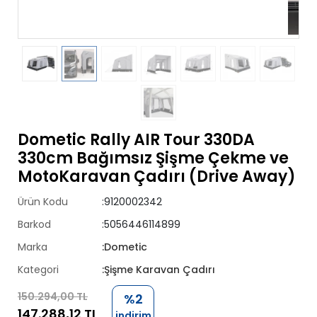
Dometic Rally AIR Tour 330DA
330cm Bağımsız Şişme Çekme ve
MotoKaravan Çadırı (Drive Away)
Ürün Kodu
:9120002342
Barkod
:5056446114899
Marka
:Dometic
Kategori
:Şişme Karavan Çadırı
150.294,00 TL
%2
147.288,12 TL
indirim