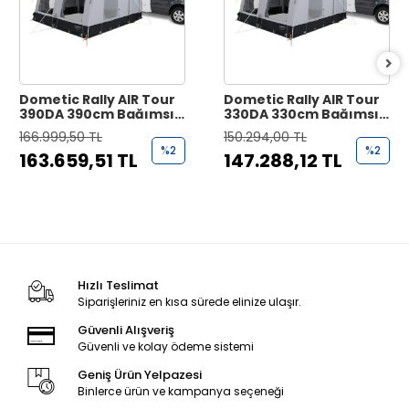
Dometic Rally AIR Tour
Dometic Rally AIR Tour
390DA 390cm Bağımsız
330DA 330cm Bağımsız
Şişme Çekme ve
Şişme Çekme ve
166.999,50 TL
150.294,00 TL
MotoKaravan Çadırı
MotoKaravan Çadırı
%2
%2
163.659,51 TL
147.288,12 TL
(Drive Away)
(Drive Away)
Hızlı Teslimat
Siparişleriniz en kısa sürede elinize ulaşır.
Güvenli Alışveriş
Güvenli ve kolay ödeme sistemi
Geniş Ürün Yelpazesi
Binlerce ürün ve kampanya seçeneği