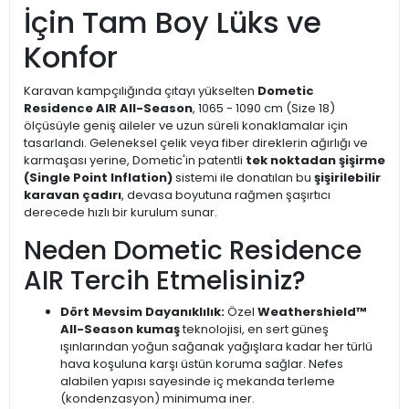
İçin Tam Boy Lüks ve
Konfor
Karavan kampçılığında çıtayı yükselten
Dometic
Residence AIR All-Season
, 1065 - 1090 cm (Size 18)
ölçüsüyle geniş aileler ve uzun süreli konaklamalar için
tasarlandı. Geleneksel çelik veya fiber direklerin ağırlığı ve
karmaşası yerine, Dometic'in patentli
tek noktadan şişirme
(Single Point Inflation)
sistemi ile donatılan bu
şişirilebilir
karavan çadırı
, devasa boyutuna rağmen şaşırtıcı
derecede hızlı bir kurulum sunar.
Neden Dometic Residence
AIR Tercih Etmelisiniz?
Dört Mevsim Dayanıklılık:
Özel
Weathershield™
All-Season kumaş
teknolojisi, en sert güneş
ışınlarından yoğun sağanak yağışlara kadar her türlü
hava koşuluna karşı üstün koruma sağlar. Nefes
alabilen yapısı sayesinde iç mekanda terleme
(kondenzasyon) minimuma iner.