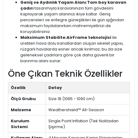
Geniş ve Aydınlık Yaşam Alanı:
Tam boy karavan
çadırı
tasarımıyla karavanınızın tüm gövdesini
kaplayarak yaşam alanınızı ikiye katlar. Geniş
pencereleri ve entegre güneşlikleri ile gün ışığından
maksimum faydalanırken mahremiyetinizi de
koruyabilirsiniz.
Maksimum Stabilite:
AirFrame teknolojisi
ile
üretilen hava dolu kanallardan oluşan iskelet yapısı,
rüzgarlı havalarda esner ancak kırılmaz; bu da size
geleneksel çadırlara göre çok daha güvenli bir
barınma alanı sunar.
Öne Çıkan Teknik Özellikler
Özellik
Detay
Ölçü Grubu
Size 18 (1065 - 1090 cm)
Malzeme
Weathershield™ All-Season
Kurulum
Single Point Inflation (Tek Noktadan
Sistemi
Şişirme)
Kullanım Alanı
4 Mevsim Karavan Kamp Ekipmanları