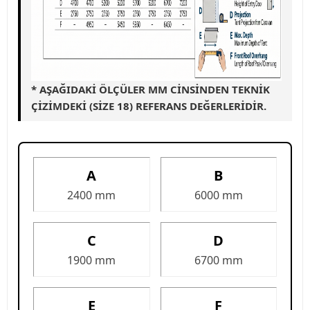
* AŞAĞIDAKI ÖLÇÜLER MM CINSINDEN TEKNIK
ÇIZIMDEKI (SIZE 18) REFERANS DEĞERLERIDIR.
A
B
2400 mm
6000 mm
C
D
1900 mm
6700 mm
E
F