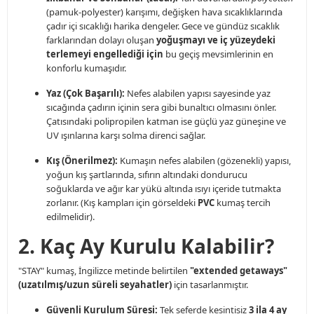
(pamuk-polyester) karışımı, değişken hava sıcaklıklarında
çadır içi sıcaklığı harika dengeler. Gece ve gündüz sıcaklık
farklarından dolayı oluşan
yoğuşmayı ve iç yüzeydeki
terlemeyi engellediği için
bu geçiş mevsimlerinin en
konforlu kumaşıdır.
Yaz (Çok Başarılı):
Nefes alabilen yapısı sayesinde yaz
sıcağında çadırın içinin sera gibi bunaltıcı olmasını önler.
Çatısındaki polipropilen katman ise güçlü yaz güneşine ve
UV ışınlarına karşı solma direnci sağlar.
Kış (Önerilmez):
Kumaşın nefes alabilen (gözenekli) yapısı,
yoğun kış şartlarında, sıfırın altındaki dondurucu
soğuklarda ve ağır kar yükü altında ısıyı içeride tutmakta
zorlanır. (Kış kampları için görseldeki
PVC
kumaş tercih
edilmelidir).
2. Kaç Ay Kurulu Kalabilir?
"STAY" kumaş, İngilizce metinde belirtilen
"extended getaways"
(uzatılmış/uzun süreli seyahatler)
için tasarlanmıştır.
Güvenli Kurulum Süresi:
Tek seferde kesintisiz
3 ila 4 ay