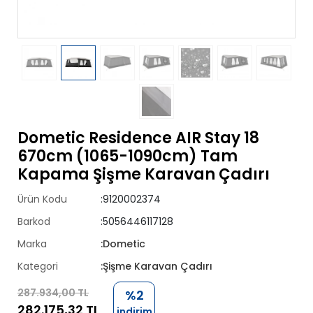
Dometic Residence AIR Stay 18
670cm (1065-1090cm) Tam
Kapama Şişme Karavan Çadırı
Ürün Kodu
:9120002374
Barkod
:5056446117128
Marka
:Dometic
Kategori
:Şişme Karavan Çadırı
287.934,00 TL
%2
282.175,32 TL
indirim