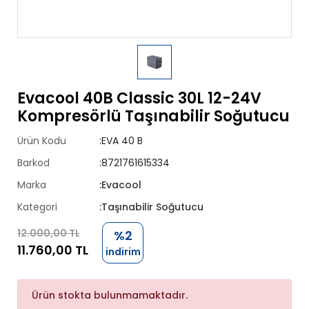
Evacool 40B Classic 30L 12-24V
Kompresörlü Taşınabilir Soğutucu
Ürün Kodu
:EVA 40 B
Barkod
:8721761615334
Marka
:Evacool
Kategori
:Taşınabilir Soğutucu
12.000,00 TL
%2
11.760,00 TL
indirim
Ürün stokta bulunmamaktadır.