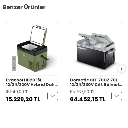
Benzer Ürünler
Evacool HB20 18L
Dometic CFF 70DZ 70L
12/24/220V Hybrid Dahili
12/24/230V Çift Bölmeli
Bataryalı Kompresörlü
Kompresörlü
15.540,00 TL
65.767,50 TL
Portatif Buzdolabı
Taşınabilir Buzdolabı
%2
%2
15.229,20 TL
64.452,15 TL