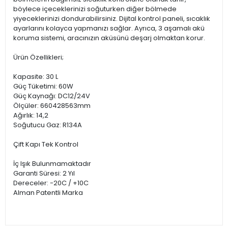
böylece içeceklerinizi soğuturken diğer bölmede
yiyeceklerinizi dondurabilirsiniz. Dijital kontrol paneli, sıcaklık
ayarlarını kolayca yapmanızı sağlar. Ayrıca, 3 aşamalı akü
koruma sistemi, aracınızın aküsünü deşarj olmaktan korur.
Ürün Özellikleri;
Kapasite: 30 L
Güç Tüketimi: 60W
Güç Kaynağı: DC12/24V
Ölçüler: 660428563mm
Ağırlık: 14,2
Soğutucu Gaz: R134A
Çift Kapı Tek Kontrol
İç Işık Bulunmamaktadır
Garanti Süresi: 2 Yıl
Dereceler: -20C / +10C
Alman Patentli Marka