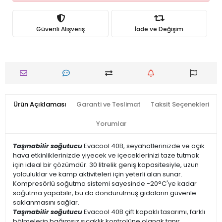
Güvenli Alışveriş
İade ve Değişim
Ürün Açıklaması
Garanti ve Teslimat
Taksit Seçenekleri
Yorumlar
Taşınabilir soğutucu
Evacool 40B, seyahatlerinizde ve açık
hava etkinliklerinizde yiyecek ve içeceklerinizi taze tutmak
için ideal bir çözümdür. 30 litrelik geniş kapasitesiyle, uzun
yolculuklar ve kamp aktiviteleri için yeterli alan sunar.
Kompresörlü soğutma sistemi sayesinde -20°C'ye kadar
soğutma yapabilir, bu da dondurulmuş gıdaların güvenle
saklanmasını sağlar.​
Taşınabilir soğutucu
Evacool 40B çift kapaklı tasarımı, farklı
bölmelerin bağımsız sıcaklık kontrolüne olanak tanır,