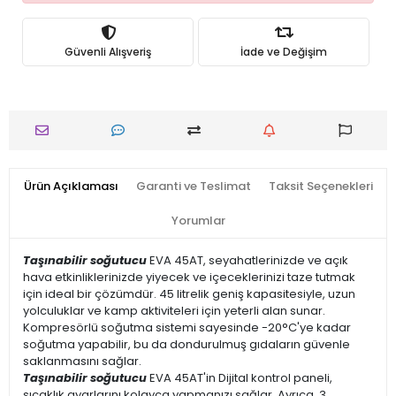
Güvenli Alışveriş
İade ve Değişim
Ürün Açıklaması
Garanti ve Teslimat
Taksit Seçenekleri
Yorumlar
Taşınabilir soğutucu
EVA 45AT, seyahatlerinizde ve açık
hava etkinliklerinizde yiyecek ve içeceklerinizi taze tutmak
için ideal bir çözümdür. 45 litrelik geniş kapasitesiyle, uzun
yolculuklar ve kamp aktiviteleri için yeterli alan sunar.
Kompresörlü soğutma sistemi sayesinde -20°C'ye kadar
soğutma yapabilir, bu da dondurulmuş gıdaların güvenle
saklanmasını sağlar.​
Taşınabilir soğutucu
EVA 45AT'in Dijital kontrol paneli,
sıcaklık ayarlarını kolayca yapmanızı sağlar. Ayrıca, 3