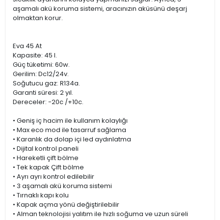
aşamalı akü koruma sistemi, aracınızın aküsünü deşarj
olmaktan korur.
Eva 45 At
Kapasite: 45 l.
Güç tüketimi: 60w.
Gerilim: Dc12/24v.
Soğutucu gaz: R134a.
Garanti süresi: 2 yıl.
Dereceler: -20c /+10c.
• Geniş iç hacim ile kullanım kolaylığı
• Max eco mod ile tasarruf sağlama
• Karanlık da dolap içi led aydınlatma
• Dijital kontrol paneli
• Hareketli çift bölme
• Tek kapak Çift bölme
• Ayrı ayrı kontrol edilebilir
• 3 aşamalı akü koruma sistemi
• Tırnaklı kapı kolu
• Kapak açma yönü değiştirilebilir
• Alman teknolojisi yalıtım ile hızlı soğuma ve uzun süreli