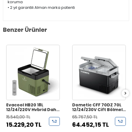
koruma
• 2 yıl garantili Alman marka patenti
Benzer Ürünler
Evacool HB20 18L
Dometic CFF 70DZ 70L
12/24/220V Hybrid Dahili
12/24/230V Çift Bölmeli
Bataryalı Kompresörlü
Kompresörlü
15.540,00 TL
65.767,50 TL
Portatif Buzdolabı
Taşınabilir Buzdolabı
%2
%2
15.229,20 TL
64.452,15 TL