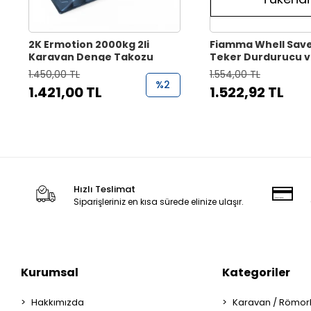
2K Ermotion 2000kg 2li
Fiamma Whell Saver
Karavan Denge Takozu
Teker Durdurucu 
Koruyucu Takoz
1.450,00 TL
1.554,00 TL
%2
1.421,00 TL
1.522,92 TL
Hızlı Teslimat
Siparişleriniz en kısa sürede elinize ulaşır.
Kurumsal
Kategoriler
Hakkımızda
Karavan / Römor