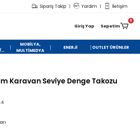
Sipariş Takip
Yardım
İletişim
|
|
0
Giriş Yap
Sepetim
MOBİLYA,
ENERJİ
OUTLET ÜRÜNLER
/
MULTİMEDYA
um Karavan Seviye Denge Takozu
44
arı