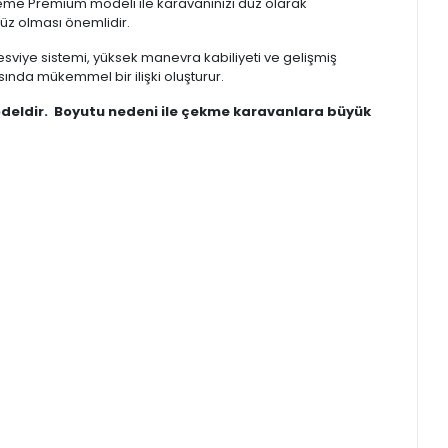
eme Premium modeli ile karavanınızı düz olarak
düz olması önemlidir.
Tesviye sistemi, yüksek manevra kabiliyeti ve gelişmiş
sında mükemmel bir ilişki oluşturur.
odeldir. Boyutu nedeni ile çekme karavanlara büyük