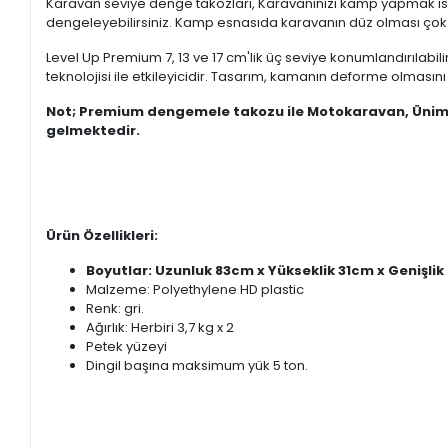
Karavan seviye denge takozları, Karavanınızı kamp yapmak is
dengeleyebilirsiniz. Kamp esnasıda karavanın düz olması çok 
Level Up Premium 7, 13 ve 17 cm'lik üç seviye konumlandırılabil
teknolojisi ile etkileyicidir. Tasarım, kamanın deforme olması
Not; Premium dengemele takozu ile Motokaravan, Ünimog
gelmektedir.
Ürün Özellikleri:
Boyutlar: Uzunluk 83cm
x Yükseklik 31cm x Genişlik
Malzeme:
Polyethylene HD plastic
Renk: gri.
Ağırlık: Herbiri 3,7 kg x 2
Petek yüzeyi
Dingil başına maksimum yük 5 ton.