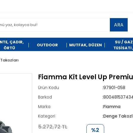
ARA
NTE, ÇADIR,
SU / GAZ
OUTDOOR
MUTFAK, DÜZEN
ÖRTÜ
TESİSATI 
TEMİZLİK
Takozları
Fiamma Kit Level Up Premi
Ürün Kodu
:97901-058
Barkod
:80048153743
Marka
:Fiamma
Kategori
:Denge Takozl
5.272,72 TL
%2