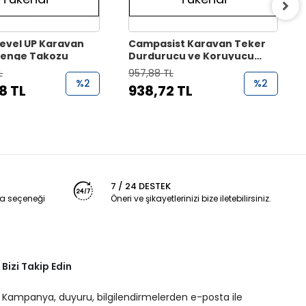
evel UP Karavan
Campasist Karavan Teker
 Denge Takozu
Durdurucu ve Koruyucu
Takoz
L
957,88 TL
%2
%2
8 TL
938,72 TL
7 / 24 DESTEK
a seçeneği
Öneri ve şikayetlerinizi bize iletebilirsiniz.
Bizi Takip Edin
Kampanya, duyuru, bilgilendirmelerden e-posta ile