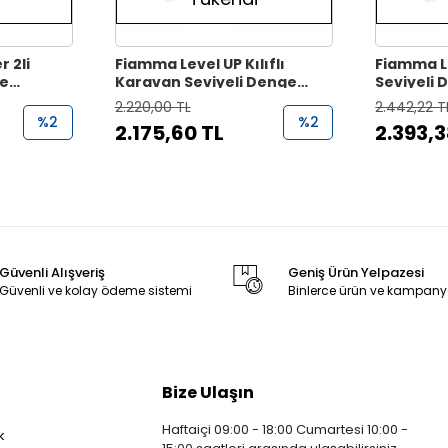
 2li
Fiamma Level UP Kılıflı
Fiamma L
ve
Karavan Seviyeli Denge
Seviyeli
Takozu
2.220,00 TL
2.442,22 T
%2
%2
2.175,60 TL
2.393,3
Güvenli Alışveriş
Geniş Ürün Yelpazesi
Güvenli ve kolay ödeme sistemi
Binlerce ürün ve kampany
Bize Ulaşın
Haftaiçi 09:00 - 18:00 Cumartesi 10:00 -
k