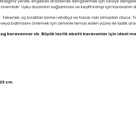
tediğiniz yerde, engebeli arazilerde dengelemek için Seviye dengel
önemlidir. Uyku düzeninn sağlanması ve keyifli kamp için karavanın 
ir. Tekerlek, üç kızaktan birine rahatça ve hasar riski olmadan oturur. 
nı veya batmasını önlemek için zeminle temas eden yüzey ile lastik ara
 karavanvar vb. Büyük lastik ebatlı karavanlar için ideal m
 23 cm