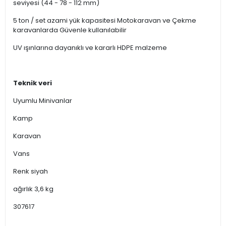
seviyesi (44 - 78 - 112 mm)
5 ton / set azami yük kapasitesi Motokaravan ve Çekme
karavanlarda Güvenle kullanılabilir
UV ışınlarına dayanıklı ve kararlı HDPE malzeme
Teknik veri
Uyumlu Minivanlar
Kamp
Karavan
Vans
Renk siyah
ağırlık 3,6 kg
307617