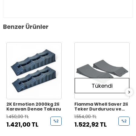
Benzer Ürünler
Tükendi
2K Ermotion 2000kg 2li
Fiamma Whell Saver 2li
Karavan Denge Takozu
Teker Durdurucu ve
Koruyucu Takoz
1.450,00 TL
1.554,00 TL
%2
%2
1.421,00 TL
1.522,92 TL