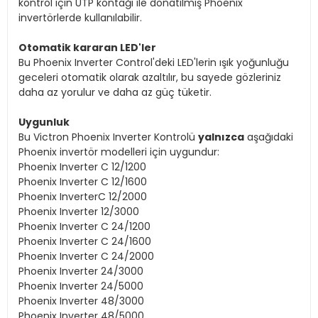
kontrol için UTP kontağı ile donatılmış Phoenix
invertörlerde kullanılabilir.
Otomatik kararan LED'ler
Bu Phoenix Inverter Control'deki LED'lerin ışık yoğunluğu
geceleri otomatik olarak azaltılır, bu sayede gözleriniz
daha az yorulur ve daha az güç tüketir.
Uygunluk
Bu Victron Phoenix Inverter Kontrolü
yalnızca
aşağıdaki
Phoenix invertör modelleri için uygundur:
Phoenix Inverter C 12/1200
Phoenix Inverter C 12/1600
Phoenix
Inverter
C 12/2000
Phoenix Inverter 12/3000
Phoenix Inverter C 24/1200
Phoenix Inverter C 24/1600
Phoenix Inverter C 24/2000
Phoenix Inverter 24/3000
Phoenix Inverter 24/5000
Phoenix
Inverter 48/3000
Phoenix Inverter 48/5000