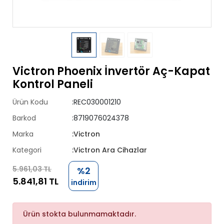
Victron Phoenix İnvertör Aç-Kapat
Kontrol Paneli
Ürün Kodu
:REC030001210
Barkod
:8719076024378
Marka
:Victron
Kategori
:Victron Ara Cihazlar
5.961,03 TL
%2
5.841,81 TL
indirim
Ürün stokta bulunmamaktadır.