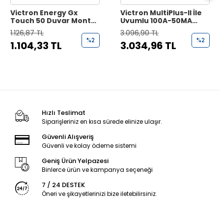
Victron Energy Gx
Victron MultiPlus-II İle
Touch 50 Duvar Montaj
Uyumlu 100A-50MA
Aparatı
Akım Trafosu (5 Metre)
1.126,87 TL
3.096,90 TL
%2
%2
1.104,33 TL
3.034,96 TL
Hızlı Teslimat
Siparişleriniz en kısa sürede elinize ulaşır.
Güvenli Alışveriş
Güvenli ve kolay ödeme sistemi
Geniş Ürün Yelpazesi
Binlerce ürün ve kampanya seçeneği
7 / 24 DESTEK
Öneri ve şikayetlerinizi bize iletebilirsiniz.