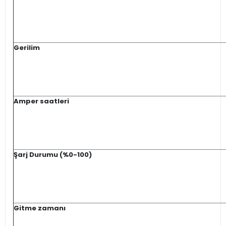
Gerilim
Amper saatleri
Şarj Durumu (%0-100)
Gitme zamanı