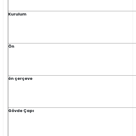
Kurulum
Ön
ön çerçeve
Gövde Çapı