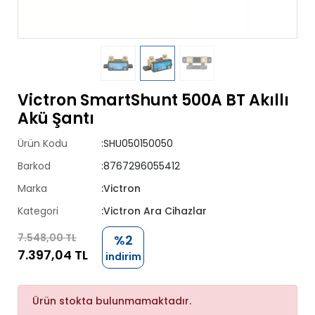
Victron SmartShunt 500A BT Akıllı
Akü Şantı
Ürün Kodu
:SHU050150050
Barkod
:8767296055412
Marka
:Victron
Kategori
:Victron Ara Cihazlar
7.548,00 TL
%2
7.397,04 TL
indirim
Ürün stokta bulunmamaktadır.