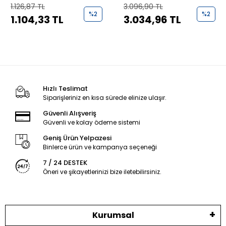
Aparatı
Akım Trafosu (5 Metre)
1.126,87 TL
3.096,90 TL
%2
%2
1.104,33 TL
3.034,96 TL
Hızlı Teslimat
Siparişleriniz en kısa sürede elinize ulaşır.
Güvenli Alışveriş
Güvenli ve kolay ödeme sistemi
Geniş Ürün Yelpazesi
Binlerce ürün ve kampanya seçeneği
7 / 24 DESTEK
Öneri ve şikayetlerinizi bize iletebilirsiniz.
Kurumsal