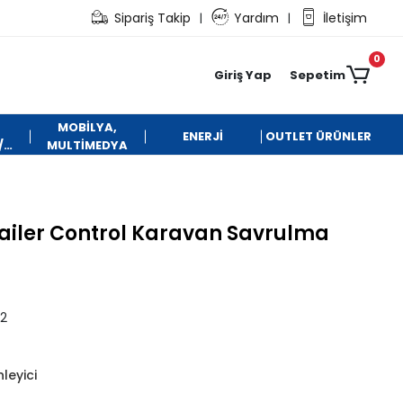
Sipariş Takip
Yardım
İletişim
|
|
0
Giriş Yap
Sepetim
MOBİLYA,
ENERJİ
OUTLET ÜRÜNLER
/
MULTİMEDYA
railer Control Karavan Savrulma
2
leyici