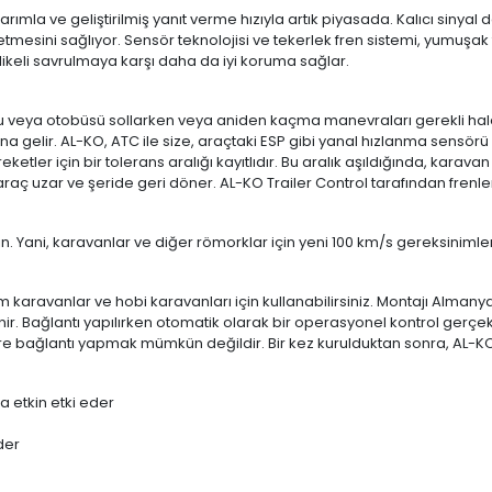
arımla ve geliştirilmiş yanıt verme hızıyla artık piyasada. Kalıcı sinya
tmesini sağlıyor. Sensör teknolojisi ve tekerlek fren sistemi, yumuşak f
likeli savrulmaya karşı daha da iyi koruma sağlar.
 veya otobüsü sollarken veya aniden kaçma manevraları gerekli hale 
a gelir. AL-KO, ATC ile size, araçtaki ESP gibi yanal hızlanma sensör
reketler için bir tolerans aralığı kayıtlıdır. Bu aralık aşıldığında, k
de araç uzar ve şeride geri döner. AL-KO Trailer Control tarafından fre
ın. Yani, karavanlar ve diğer römorklar için yeni 100 km/s gereksinimleri
m karavanlar ve hobi karavanları için kullanabilirsiniz. Montajı Almany
ir. Bağlantı yapılırken otomatik olarak bir operasyonel kontrol gerçekl
töre bağlantı yapmak mümkün değildir. Bir kez kurulduktan sonra, AL-
 etkin etki eder
der