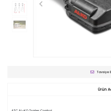
Tavsiye 
Ürün A
ATC AL-KO Trailer Control