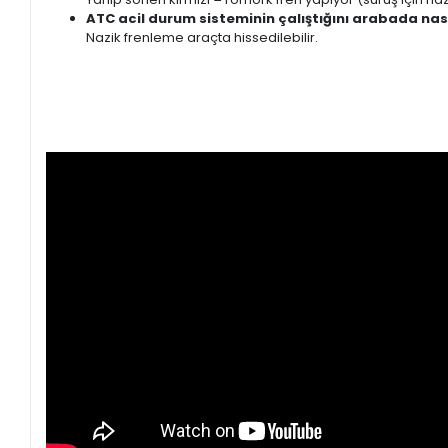
ATC acil durum sisteminin çalıştığını arabada nas
Nazik frenleme araçta hissedilebilir.