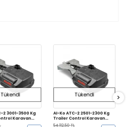
Tükendi
Tükendi
C-2 3001-3500 Kg
Al-Ko ATC-2 2501-2300 Kg
ontrol Karavan
Trailer Control Karavan
 Önleyici Sistem
Savrulma Önleyici Sistem
L
54.112,50 TL