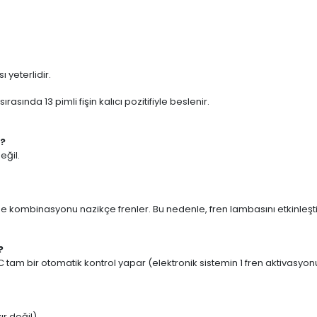
ı yeterlidir.
asında 13 pimli fişin kalıcı pozitifiyle beslenir.
i?
eğil.
lde kombinasyonu nazikçe frenler.
Bu nedenle, fren lambasını etkinleşt
?
 tam bir otomatik kontrol yapar (elektronik sistemin 1 fren aktivasyon
ır değil)