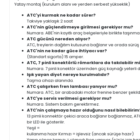
Yatay montaj (kurulum alanı ve yerden serbest yükseklik)
ATC'yi kurmak ne kadar sürer?
Takviye yaklaşık 2 saat
ATC'nin güçlendirmeye girilmesi gerekiyor mu?
Numara.
ABE'nin kayıtlı araç belgeleriyle birlikte taşınmas
ATC gücünü nereden alıyor?
ATC, treylerin dağıtım kutusuna bağlanır ve orada sürüş sır
ATC'nin ne kadar güce ihtiyacı var?
(Standart sigorta) 15 amper.
ATC, 7 pinli konektörlü römorklara da takılabilir m
Numara.
7 pinli konektör üzerinden güç kaynağı yeterli d
Işık yayan diyot nereye kurulmalıdır?
Taşma cihazı alanında.
ATC çalışırken fren lambası yanıyor mu?
Numara.
ATC, bir arabadaki motor frenine benzer şeki
ATC'ye servis verilmesi gerekiyor mu?
Numara.
Sistem bakım gerektirmez.
ATC'nin çalışmaya hazır olduğunu nasıl bilebilirim
13 pimli konnektör çekici araca bağlanır bağlanmaz, ATC
bir LED ile gösterilir.
Yeşil =
kullanıma hazır Kırmızı = işlevsiz (ancak sürüşe hazır)
Yanıp sönen kırmızı = römork fren yapıyor (sürüş için haz