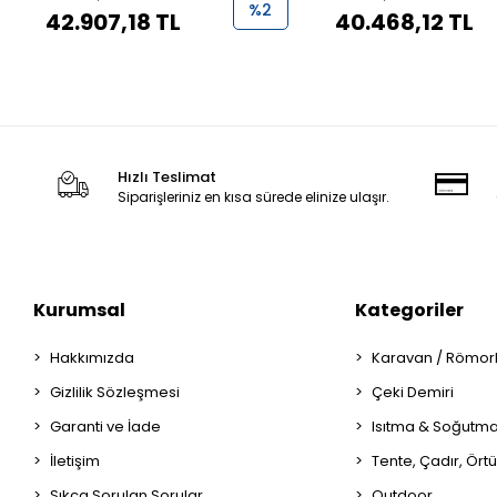
%2
42.907,18 TL
40.468,12 TL
Hızlı Teslimat
Siparişleriniz en kısa sürede elinize ulaşır.
Kurumsal
Kategoriler
Hakkımızda
Karavan / Römor
Gizlilik Sözleşmesi
Çeki Demiri
Garanti ve İade
Isıtma & Soğutm
İletişim
Tente, Çadır, Örtü
Sıkça Sorulan Sorular
Outdoor