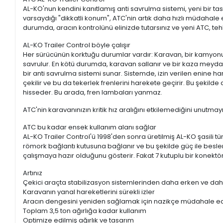
AL-KO'nun kendini kanıtlamış anti savrulma sistemi, yeni bir tas
varsaydığı "dikkatli konum", ATC'nin artık daha hızlı müdahale e
durumda, aracın kontrolünü elinizde tutarsınız ve yeni ATC, teh
AL-KO Trailer Control böyle çalışır
Her sürücünün korktuğu durumlar vardır: Karavan, bir kamyonu
savrulur. En kötü durumda, karavan sallanır ve bir kaza meydan
bir anti savrulma sistemi sunar. Sistemde, izin verilen enine ha
çekilir ve bu da tekerlek frenlerini harekete geçirir. Bu şekil
hisseder. Bu arada, fren lambaları yanmaz.
ATC'nin karavanınızın kritik hız aralığını etkilemediğini unutmay
ATC bu kadar ensek kullanım alanı sağlar
AL-KO Trailer Control'ü 1998'den sonra üretilmiş AL-KO şasili tü
römork bağlantı kutusuna bağlanır ve bu şekilde güç ile beslen
çalışmaya hazır olduğunu gösterir. Fakat 7 kutuplu bir konek
Artınız
Çekici araçta stabilizasyon sistemlerinden daha erken ve daha
Karavanın yanal hareketlerini sürekli izler
Aracın dengesini yeniden sağlamak için nazikçe müdahale e
Toplam 3,5 ton ağırlığa kadar kullanım
Optimize edilmiş ağırlık ve tasarım