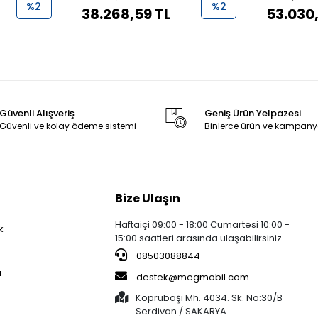
%2
%2
38.268,59 TL
53.030
Güvenli Alışveriş
Geniş Ürün Yelpazesi
Güvenli ve kolay ödeme sistemi
Binlerce ürün ve kampany
Bize Ulaşın
Haftaiçi 09:00 - 18:00 Cumartesi 10:00 -
k
15:00 saatleri arasında ulaşabilirsiniz.
08503088844
a
destek@megmobil.com
Köprübaşı Mh. 4034. Sk. No:30/B
Serdivan / SAKARYA