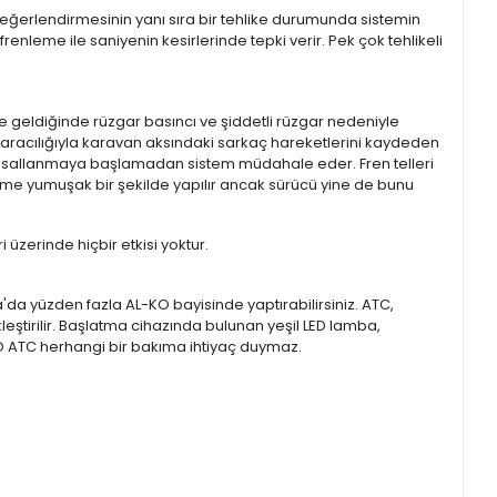
l değerlendirmesinin yanı sıra bir tehlike durumunda sistemin
renleme ile saniyenin kesirlerinde tepki verir. Pek çok tehlikeli
geldiğinde rüzgar basıncı ve şiddetli rüzgar nedeniyle
ü aracılığıyla karavan aksındaki sarkaç hareketlerini kaydeden
aravan sallanmaya başlamadan sistem müdahale eder. Fren telleri
nleme yumuşak bir şekilde yapılır ancak sürücü yine de bunu
 üzerinde hiçbir etkisi yoktur.
a'da yüzden fazla AL-KO bayisinde yaptırabilirsiniz. ATC,
eştirilir. Başlatma cihazında bulunan yeşil LED lamba,
KO ATC herhangi bir bakıma ihtiyaç duymaz.