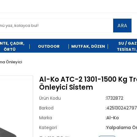
ARA
NTE, ÇADIR,
SU / GAZ
OUTDOOR
MUTFAK, DÜZEN
ÖRTÜ
TESİSATI 
TEMİZLİK
a Önleyici
Al-Ko ATC-2 1301-1500 Kg T
Önleyici Sistem
Ürün Kodu
:1732872
Barkod
:425130242797
Marka
:Al-Ko
Kategori
:Yalpalama Ön