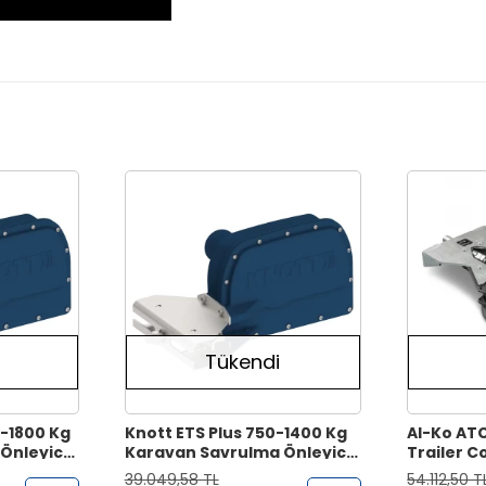
Tükendi
0-1800 Kg
Knott ETS Plus 750-1400 Kg
Al-Ko AT
Önleyici
Karavan Savrulma Önleyici
Trailer C
Sistem
Savrulma
39.049,58 TL
54.112,50 T