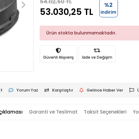
54.112,50 TL
%2
53.030,25 TL
indirim
Ürün stokta bulunmamaktadır.
Güvenli Alışveriş
İade ve Değişim
Et
Yorum Yaz
Karşılaştır
Gelince Haber Ver
çıklaması
Garanti ve Teslimat
Taksit Seçenekleri
Yo