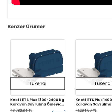
Benzer Ürünler
Tükendi
Tükendi
Knott ETS Plus 1800-2400 Kg
Knott ETS Plus 140
Karavan Savrulma Önleyici
Karavan Savrulma 
Sistem
Sistem
43.782,84 TL
41.294,00 TL