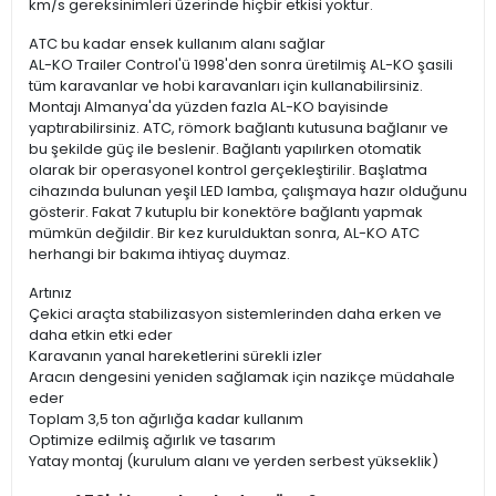
km/s gereksinimleri üzerinde hiçbir etkisi yoktur.
ATC bu kadar ensek kullanım alanı sağlar
AL-KO Trailer Control'ü 1998'den sonra üretilmiş AL-KO şasili
tüm karavanlar ve hobi karavanları için kullanabilirsiniz.
Montajı Almanya'da yüzden fazla AL-KO bayisinde
yaptırabilirsiniz. ATC, römork bağlantı kutusuna bağlanır ve
bu şekilde güç ile beslenir. Bağlantı yapılırken otomatik
olarak bir operasyonel kontrol gerçekleştirilir. Başlatma
cihazında bulunan yeşil LED lamba, çalışmaya hazır olduğunu
gösterir. Fakat 7 kutuplu bir konektöre bağlantı yapmak
mümkün değildir. Bir kez kurulduktan sonra, AL-KO ATC
herhangi bir bakıma ihtiyaç duymaz.
Artınız
Çekici araçta stabilizasyon sistemlerinden daha erken ve
daha etkin etki eder
Karavanın yanal hareketlerini sürekli izler
Aracın dengesini yeniden sağlamak için nazikçe müdahale
eder
Toplam 3,5 ton ağırlığa kadar kullanım
Optimize edilmiş ağırlık ve tasarım
Yatay montaj (kurulum alanı ve yerden serbest yükseklik)