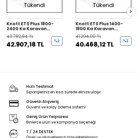
Tükendi
Tükendi
Knott ETS Plus 1800-
Knott ETS Plus 1400-
2400 Kg Karavan
1800 Kg Karavan
Savrulma Önleyici
Savrulma Önleyici
43.782,84 TL
41.294,00 TL
Sistem
Sistem
%2
%2
42.907,18 TL
40.468,12 TL
Hızlı Teslimat
Siparişleriniz en kısa sürede elinize ulaşır.
Güvenli Alışveriş
Güvenli ve kolay ödeme sistemi
Geniş Ürün Yelpazesi
Binlerce ürün ve kampanya seçeneği
7 / 24 DESTEK
Öneri ve şikayetlerinizi bize iletebilirsiniz.