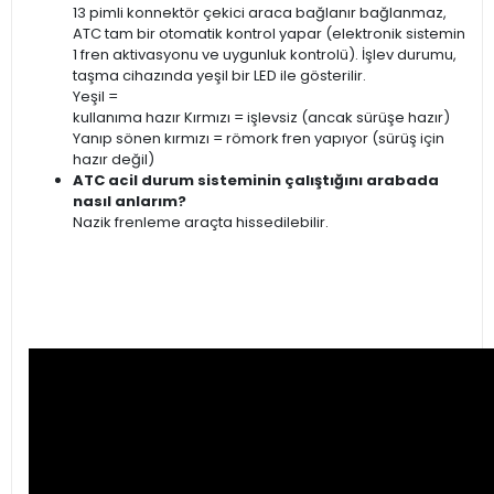
13 pimli konnektör çekici araca bağlanır bağlanmaz,
ATC tam bir otomatik kontrol yapar (elektronik sistemin
1 fren aktivasyonu ve uygunluk kontrolü).
İşlev durumu,
taşma cihazında yeşil bir LED ile gösterilir.
Yeşil =
kullanıma hazır Kırmızı = işlevsiz (ancak sürüşe hazır)
Yanıp sönen kırmızı = römork fren yapıyor (sürüş için
hazır değil)
ATC acil durum sisteminin çalıştığını arabada
nasıl anlarım?
Nazik frenleme araçta hissedilebilir.