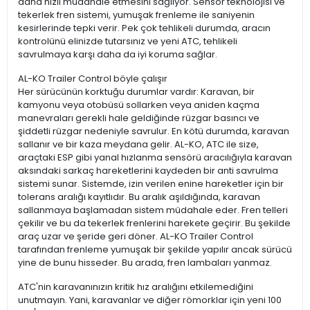
daha hızlı müdahale etmesini sağlıyor. Sensör teknolojisi ve
tekerlek fren sistemi, yumuşak frenleme ile saniyenin
kesirlerinde tepki verir. Pek çok tehlikeli durumda, aracın
kontrolünü elinizde tutarsınız ve yeni ATC, tehlikeli
savrulmaya karşı daha da iyi koruma sağlar.
AL-KO Trailer Control böyle çalışır
Her sürücünün korktuğu durumlar vardır: Karavan, bir
kamyonu veya otobüsü sollarken veya aniden kaçma
manevraları gerekli hale geldiğinde rüzgar basıncı ve
şiddetli rüzgar nedeniyle savrulur. En kötü durumda, karavan
sallanır ve bir kaza meydana gelir. AL-KO, ATC ile size,
araçtaki ESP gibi yanal hızlanma sensörü aracılığıyla karavan
aksındaki sarkaç hareketlerini kaydeden bir anti savrulma
sistemi sunar. Sistemde, izin verilen enine hareketler için bir
tolerans aralığı kayıtlıdır. Bu aralık aşıldığında, karavan
sallanmaya başlamadan sistem müdahale eder. Fren telleri
çekilir ve bu da tekerlek frenlerini harekete geçirir. Bu şekilde
araç uzar ve şeride geri döner. AL-KO Trailer Control
tarafından frenleme yumuşak bir şekilde yapılır ancak sürücü
yine de bunu hisseder. Bu arada, fren lambaları yanmaz.
ATC'nin karavanınızın kritik hız aralığını etkilemediğini
unutmayın. Yani, karavanlar ve diğer römorklar için yeni 100