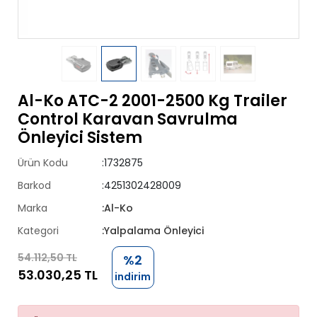
Al-Ko ATC-2 2001-2500 Kg Trailer
Control Karavan Savrulma
Önleyici Sistem
Ürün Kodu
:1732875
Barkod
:4251302428009
Marka
:Al-Ko
Kategori
:Yalpalama Önleyici
54.112,50 TL
%2
53.030,25 TL
indirim