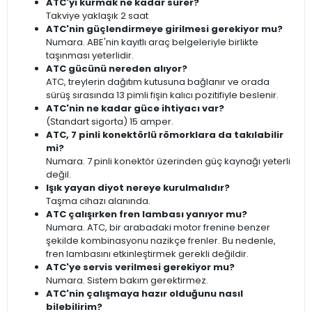
ATC'yi kurmak ne kadar sürer?
Takviye yaklaşık 2 saat
ATC'nin güçlendirmeye girilmesi gerekiyor mu?
Numara.
ABE'nin kayıtlı araç belgeleriyle birlikte
taşınması yeterlidir.
ATC gücünü nereden alıyor?
ATC, treylerin dağıtım kutusuna bağlanır ve orada
sürüş sırasında 13 pimli fişin kalıcı pozitifiyle beslenir.
ATC'nin ne kadar güce ihtiyacı var?
(Standart sigorta) 15 amper.
ATC, 7 pinli konektörlü römorklara da takılabilir
mi?
Numara.
7 pinli konektör üzerinden güç kaynağı yeterli
değil.
Işık yayan diyot nereye kurulmalıdır?
Taşma cihazı alanında.
ATC çalışırken fren lambası yanıyor mu?
Numara.
ATC, bir arabadaki motor frenine benzer
şekilde kombinasyonu nazikçe frenler.
Bu nedenle,
fren lambasını etkinleştirmek gerekli değildir.
ATC'ye servis verilmesi gerekiyor mu?
Numara.
Sistem bakım gerektirmez.
ATC'nin çalışmaya hazır olduğunu nasıl
bilebilirim?