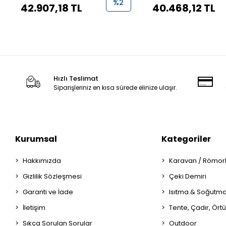
%2
42.907,18 TL
40.468,12 TL
Hızlı Teslimat
Siparişleriniz en kısa sürede elinize ulaşır.
Kurumsal
Kategoriler
Hakkımızda
Karavan / Römor
Gizlilik Sözleşmesi
Çeki Demiri
Garanti ve İade
Isıtma & Soğutm
İletişim
Tente, Çadır, Örtü
Sıkça Sorulan Sorular
Outdoor