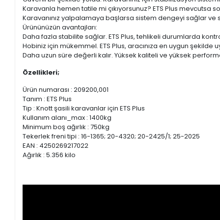
Karavanla hemen tatile mi çıkıyorsunuz? ETS Plus mevcutsa so
Karavanınız yalpalamaya başlarsa sistem dengeyi sağlar ve siz
Ürününüzün avantajları:
Daha fazla stabilite sağlar. ETS Plus, tehlikeli durumlarda kontr
Hobiniz için mükemmel. ETS Plus, aracınıza en uygun şekilde uyar
Daha uzun süre değerli kalır. Yüksek kaliteli ve yüksek perform
Özellikleri;
Ürün numarası : 209200,001
Tanım : ETS Plus
Tip : Knott şasili karavanlar için ETS Plus
Kullanım alanı_max : 1400kg
Minimum boş ağırlık : 750kg
Tekerlek freni tipi : 16-1365; 20-4320; 20-2425/1; 25-2025
EAN : 4250269217022
Ağırlık : 5.356 kilo