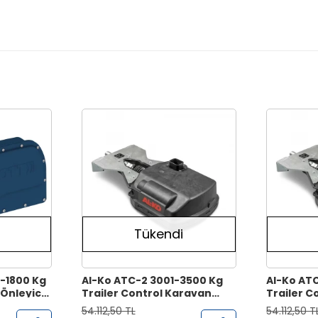
Tükendi
0-1800 Kg
Al-Ko ATC-2 3001-3500 Kg
Al-Ko AT
Önleyici
Trailer Control Karavan
Trailer C
Savrulma Önleyici Sistem
Savrulma
54.112,50 TL
54.112,50 T