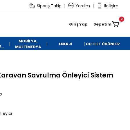
Sipariş Takip
Yardım
İletişim
|
|
0
Giriş Yap
Sepetim
MOBİLYA,
ENERJİ
OUTLET ÜRÜNLER
/
MULTİMEDYA
 Karavan Savrulma Önleyici Sistem
2
leyici