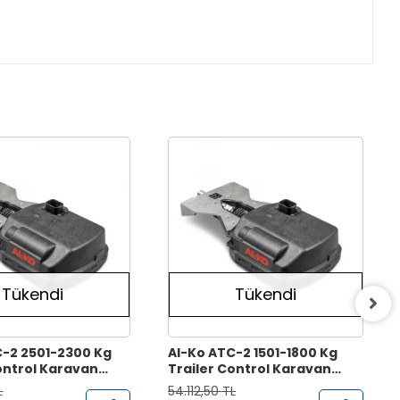
Tükendi
Tükendi
C-2 2501-2300 Kg
Al-Ko ATC-2 1501-1800 Kg
ontrol Karavan
Trailer Control Karavan
 Önleyici Sistem
Savrulma Önleyici Sistem
L
54.112,50 TL