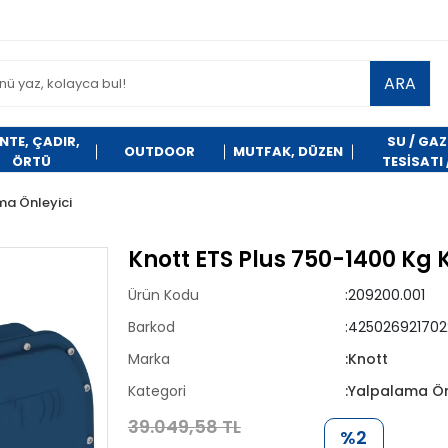
ARA
NTE, ÇADIR,
SU / GAZ
OUTDOOR
MUTFAK, DÜZEN
ÖRTÜ
TESİSATI 
TEMİZLİK
a Önleyici
Knott ETS Plus 750-1400 Kg
Ürün Kodu
:209200.001
Barkod
:425026921702
Marka
:Knott
Kategori
:Yalpalama Ön
39.049,58 TL
%2