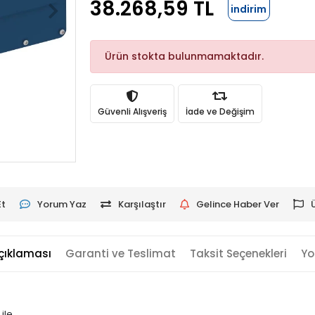
38.268,59 TL
indirim
Ürün stokta bulunmamaktadır.
Güvenli Alışveriş
İade ve Değişim
Et
Yorum Yaz
Karşılaştır
Gelince Haber Ver
çıklaması
Garanti ve Teslimat
Taksit Seçenekleri
Yo
ile.