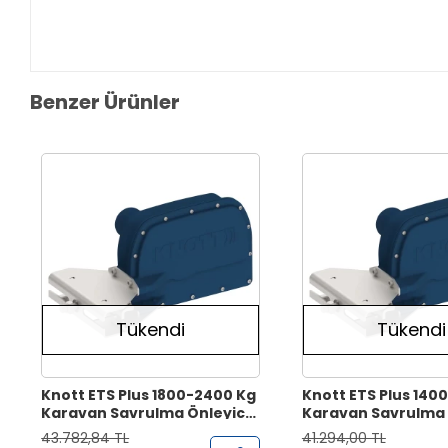
Benzer Ürünler
Tükendi
Tükendi
Knott ETS Plus 1800-2400 Kg
Knott ETS Plus 140
Karavan Savrulma Önleyici
Karavan Savrulma 
Sistem
Sistem
43.782,84 TL
41.294,00 TL