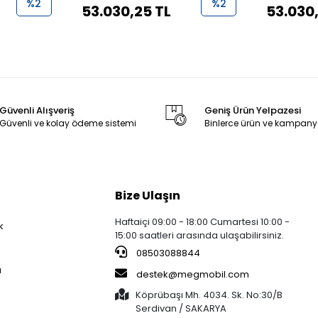
%2
%2
53.030,25 TL
53.030
Güvenli Alışveriş
Geniş Ürün Yelpazesi
Güvenli ve kolay ödeme sistemi
Binlerce ürün ve kampany
Bize Ulaşın
Haftaiçi 09:00 - 18:00 Cumartesi 10:00 -
k
15:00 saatleri arasında ulaşabilirsiniz.
08503088844
a
destek@megmobil.com
Köprübaşı Mh. 4034. Sk. No:30/B
Serdivan / SAKARYA