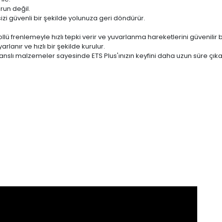
run değil.
i güvenli bir şekilde yolunuza geri döndürür.
ollü frenlemeyle hızlı tepki verir ve yuvarlanma hareketlerini güvenilir b
lanır ve hızlı bir şekilde kurulur.
anslı malzemeler sayesinde ETS Plus'ınızın keyfini daha uzun süre çıkara