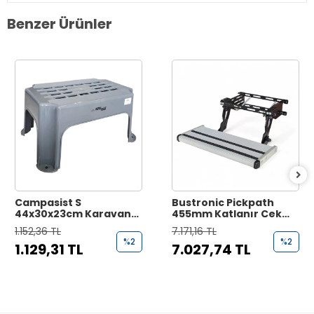
Benzer Ürünler
Campasist S
Bustronic Pickpath
44x30x23cm Karavan
455mm Katlanır Çekme
Giriş Basamağı
Karavan Basamağı
1.152,36 TL
7.171,16 TL
%2
%2
1.129,31 TL
7.027,74 TL