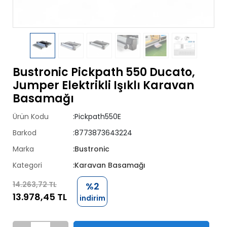
Bustronic Pickpath 550 Ducato,
Jumper Elektrikli Işıklı Karavan
Basamağı
Ürün Kodu
:Pickpath550E
Barkod
:8773873643224
Marka
:Bustronic
Kategori
:Karavan Basamağı
14.263,72 TL
%2
13.978,45 TL
indirim