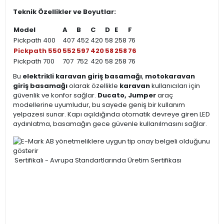
Teknik Özellikler ve Boyutlar:
Model
A
B
C
D
E
F
Pickpath 400
407
452
420
58
258
76
Pickpath 550
552
597
420
58
258
76
Pickpath 700
707
752
420
58
258
76
Bu
elektrikli karavan giriş basamağı
,
motokaravan
giriş basamağı
olarak özellikle
karavan
kullanıcıları için
güvenlik ve konfor sağlar.
Ducato, Jumper
araç
modellerine uyumludur, bu sayede geniş bir kullanım
yelpazesi sunar. Kapı açıldığında otomatik devreye giren LED
aydınlatma, basamağın gece güvenle kullanılmasını sağlar.
Sertifikalı - Avrupa Standartlarında Üretim Sertifikası