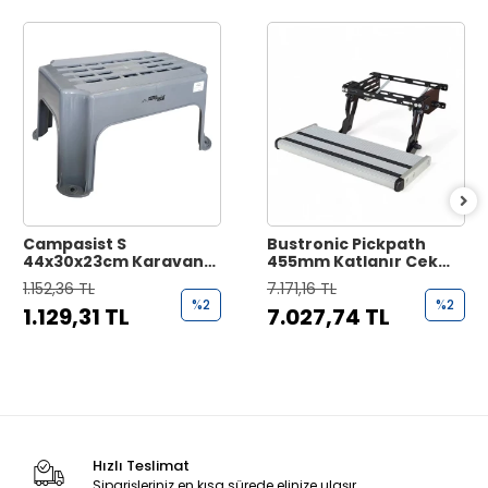
Campasist S
Bustronic Pickpath
44x30x23cm Karavan
455mm Katlanır Çekme
Giriş Basamağı
Karavan Basamağı
1.152,36 TL
7.171,16 TL
%2
%2
1.129,31 TL
7.027,74 TL
Hızlı Teslimat
Siparişleriniz en kısa sürede elinize ulaşır.