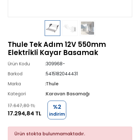
Thule Tek Adım 12V 550mm
Elektrikli Kayar Basamak
Ürün Kodu
:309968-
Barkod
:5415182044431
Marka
:Thule
Kategori
:Karavan Basamağı
17.647,80 TL
%2
17.294,84 TL
indirim
Ürün stokta bulunmamaktadır.