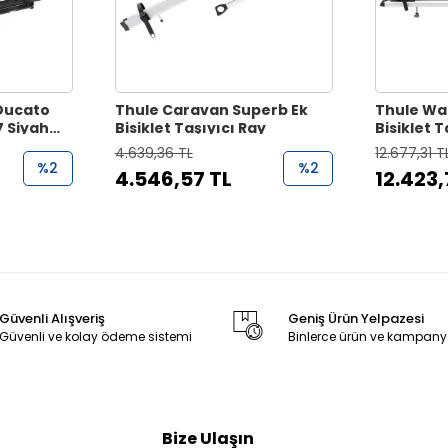
 Ducato
Thule Caravan Superb Ek
Thule Wa
 Siyah
Bisiklet Taşıyıcı Ray
Bisiklet T
4.639,36 TL
12.677,31 T
%2
%2
4.546,57 TL
12.423,
Güvenli Alışveriş
Geniş Ürün Yelpazesi
Güvenli ve kolay ödeme sistemi
Binlerce ürün ve kampany
Bize Ulaşın