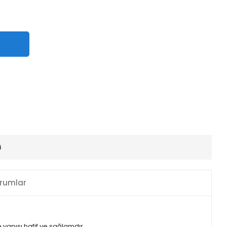
i
rumlar
yapısı hafif ve sağlamdır.