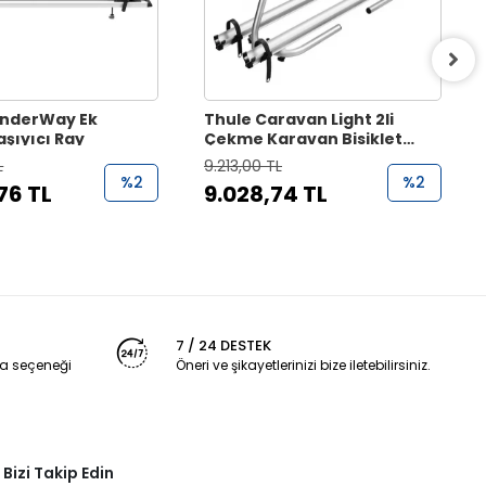
nderWay Ek
Thule Caravan Light 2li
aşıyıcı Ray
Çekme Karavan Bisiklet
Taşıyıcı
L
9.213,00 TL
%2
%2
76 TL
9.028,74 TL
7 / 24 DESTEK
a seçeneği
Öneri ve şikayetlerinizi bize iletebilirsiniz.
Bizi Takip Edin