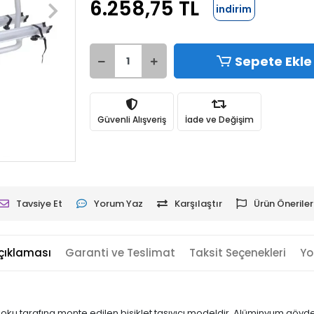
6.258,75 TL
indirim
Sepete Ekle
Güvenli Alışveriş
İade ve Değişim
Tavsiye Et
Yorum Yaz
Karşılaştır
Ürün Öneriler
çıklaması
Garanti ve Teslimat
Taksit Seçenekleri
Yo
u tarafına monte edilen bisiklet taşıyıcı modeldir. Alüminyum gövde 