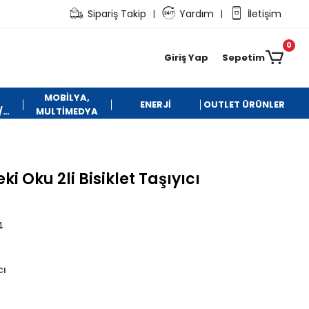
Sipariş Takip
Yardım
İletişim
|
|
0
Giriş Yap
Sepetim
MOBİLYA,
ENERJİ
OUTLET ÜRÜNLER
/
MULTİMEDYA
Oku 2li Bisiklet Taşıyıcı
4
cı