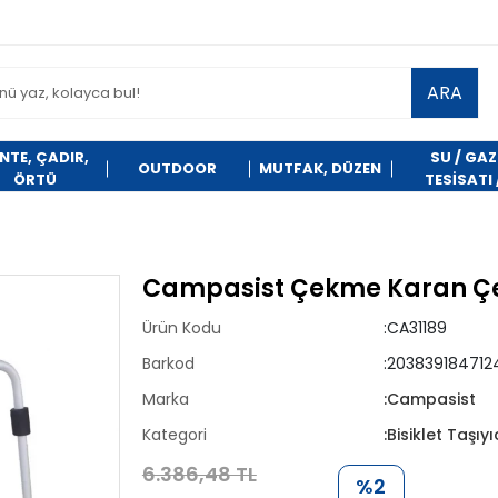
ARA
NTE, ÇADIR,
SU / GAZ
OUTDOOR
MUTFAK, DÜZEN
ÖRTÜ
TESİSATI 
TEMİZLİK
Campasist Çekme Karan Çeki 
Ürün Kodu
:CA31189
Barkod
:203839184712
Marka
:Campasist
Kategori
:Bisiklet Taşıyı
6.386,48 TL
%2