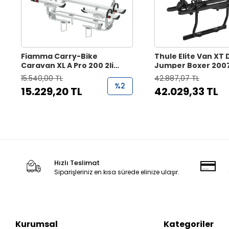
Fiamma Carry-Bike
Thule Elite Van XT
Caravan XL A Pro 200 2li
Jumper Boxer 2007
Çekme Karavan Bisiklet
Bisiklet Taşıyıcı
15.540,00 TL
42.887,07 TL
Taşıyıcı
%2
15.229,20 TL
42.029,33 TL
Hızlı Teslimat
Siparişleriniz en kısa sürede elinize ulaşır.
Kurumsal
Kategoriler