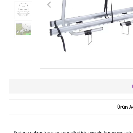
Ürün A
Sadece çekme karavan modelleri için uyumlu, karavanın çeki ok