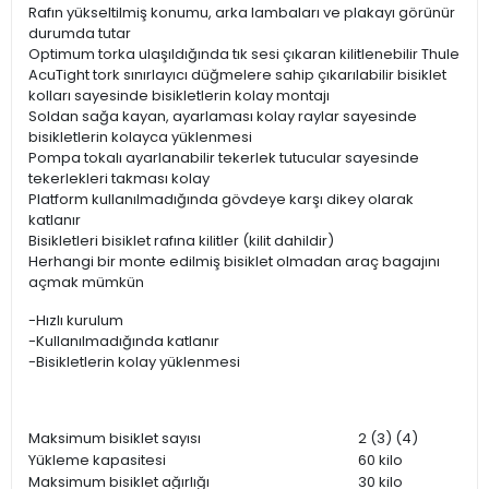
Rafın yükseltilmiş konumu, arka lambaları ve plakayı görünür
durumda tutar
Optimum torka ulaşıldığında tık sesi çıkaran kilitlenebilir Thule
AcuTight tork sınırlayıcı düğmelere sahip çıkarılabilir bisiklet
kolları sayesinde bisikletlerin kolay montajı
Soldan sağa kayan, ayarlaması kolay raylar sayesinde
bisikletlerin kolayca yüklenmesi
Pompa tokalı ayarlanabilir tekerlek tutucular sayesinde
tekerlekleri takması kolay
Platform kullanılmadığında gövdeye karşı dikey olarak
katlanır
Bisikletleri bisiklet rafına kilitler (kilit dahildir)
Herhangi bir monte edilmiş bisiklet olmadan araç bagajını
açmak mümkün
-Hızlı kurulum
-Kullanılmadığında katlanır
-Bisikletlerin kolay yüklenmesi
Maksimum bisiklet sayısı
2 (3) (4)
Yükleme kapasitesi
60 kilo
Maksimum bisiklet ağırlığı
30 kilo