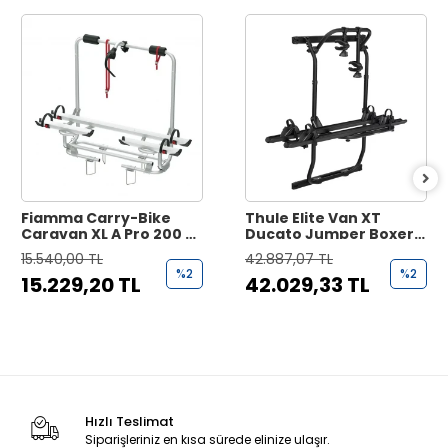
Fiamma Carry-Bike
Thule Elite Van XT
Caravan XL A Pro 200 2li
Ducato Jumper Boxer
Çekme Karavan
2007 Siyah Bisiklet
15.540,00 TL
42.887,07 TL
Bisiklet Taşıyıcı
Taşıyıcı
%2
%2
15.229,20 TL
42.029,33 TL
Hızlı Teslimat
Siparişleriniz en kısa sürede elinize ulaşır.