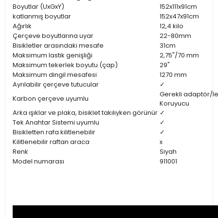
Boyutlar (UxGxY)
152x111x91cm
katlanmış boyutlar
152x47x91cm
Ağırlık
12,4 kilo
Çerçeve boyutlarına uyar
22-80mm
Bisikletler arasındaki mesafe
31cm
Maksimum lastik genişliği
2,75"/70 mm
Maksimum tekerlek boyutu (çap)
29"
Maksimum dingil mesafesi
1270 mm
Ayrılabilir çerçeve tutucular
✓
Gerekli adaptör/l
Karbon çerçeve uyumlu
Koruyucu
Arka ışıklar ve plaka, bisiklet takılıyken görünür
✓
Tek Anahtar Sistemi uyumlu
✓
Bisikletten rafa kilitlenebilir
✓
Kilitlenebilir raftan araca
x
Renk
Siyah
Model numarası
911001