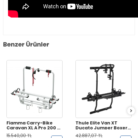
Benzer Ürünler
Fiamma Carry-Bike
Thule Elite Van XT
Caravan XL A Pro 200 2li
Ducato Jumper Boxer
Çekme Karavan
2007 Siyah Bisiklet
15.540,00 TL
42.887,07 TL
Bisiklet Taşıyıcı
Taşıyıcı