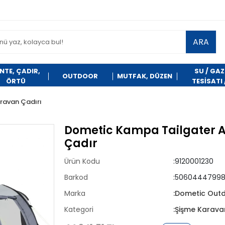
ARA
NTE, ÇADIR,
SU / GAZ
OUTDOOR
MUTFAK, DÜZEN
ÖRTÜ
TESİSATI 
TEMİZLİK
ravan Çadırı
Dometic Kampa Tailgater 
Çadır
Ürün Kodu
:9120001230
Barkod
:50604447998
Marka
:Dometic Out
Kategori
:Şişme Karava