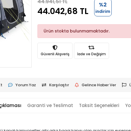
44.941,51 TL
%2
44.042,68 TL
indirim
Ürün stokta bulunmamaktadır.
Güvenli Alışveriş
İade ve Değişim
Et
Yorum Yaz
Karşılaştır
Gelince Haber Ver
çıklaması
Garanti ve Teslimat
Taksit Seçenekleri
Yo
stü kapalı kamyonetler gibi arka bagaj kapısı olan araçlar için evrense