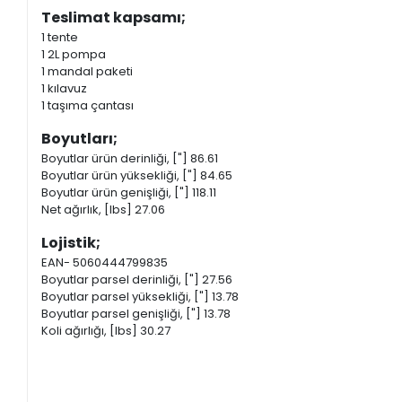
Teslimat kapsamı;
1 tente
1 2L pompa
1 mandal paketi
1 kılavuz
1 taşıma çantası
Boyutları;
Boyutlar ürün derinliği, ["] 86.61
Boyutlar ürün yüksekliği, ["] 84.65
Boyutlar ürün genişliği, ["] 118.11
Net ağırlık, [lbs] 27.06
Lojistik;
EAN- 5060444799835
Boyutlar parsel derinliği, ["] 27.56
Boyutlar parsel yüksekliği, ["] 13.78
Boyutlar parsel genişliği, ["] 13.78
Koli ağırlığı, [lbs] 30.27