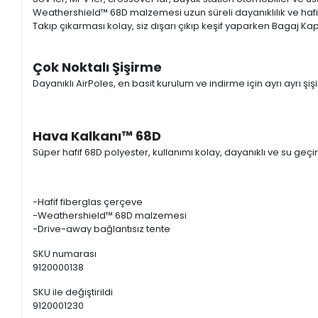
Weathershield™ 68D malzemesi uzun süreli dayanıklılık ve hafif k
Takıp çıkarması kolay, siz dışarı çıkıp keşif yaparken Bagaj K
Çok Noktalı Şişirme
Dayanıklı AirPoles, en basit kurulum ve indirme için ayrı ayrı şişir
Hava Kalkanı™ 68D
Süper hafif 68D polyester, kullanımı kolay, dayanıklı ve su geçi
-Hafif fiberglas çerçeve
-Weathershield™ 68D malzemesi
-Drive-away bağlantısız tente
SKU numarası
9120000138
SKU ile değiştirildi
9120001230