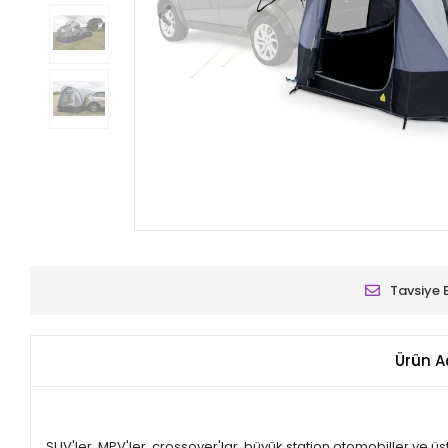
Tavsiye 
Ürün A
SUV'ler, MPV'ler, crossover'lar, büyük station otomobiller ve ü