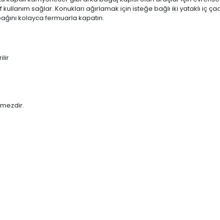
ullanım sağlar. Konukları ağırlamak için isteğe bağlı iki yataklı iç çad
apağını kolayca fermuarla kapatın.
ilir
rmezdir.