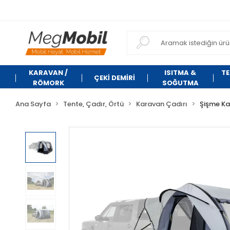
KARAVAN /
ISITMA &
TE
ÇEKİ DEMİRİ
RÖMORK
SOĞUTMA
Ana Sayfa
Tente, Çadır, Örtü
Karavan Çadırı
Şişme Ka