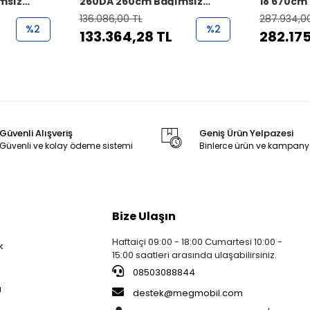
msız
260DA 260cm Bağımsız
18 670cm
Şişme Çekme ve
Tam Kap
136.086,00 TL
287.934,0
ı (Drive
MotoKaravan Çadırı (Drive
Karavan 
%2
%2
133.364,28 TL
282.175
Away)
Güvenli Alışveriş
Geniş Ürün Yelpazesi
Güvenli ve kolay ödeme sistemi
Binlerce ürün ve kampany
Bize Ulaşın
Haftaiçi 09:00 - 18:00 Cumartesi 10:00 -
k
15:00 saatleri arasında ulaşabilirsiniz.
08503088844
a
destek@megmobil.com