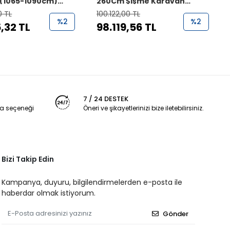
 (1065-1090cm)
260Cm Şişme Karavan
ama Şişme
Çadırı
0 TL
100.122,00 TL
Çadırı
%2
%2
,32 TL
98.119,56 TL
7 / 24 DESTEK
a seçeneği
Öneri ve şikayetlerinizi bize iletebilirsiniz.
Bizi Takip Edin
Kampanya, duyuru, bilgilendirmelerden e-posta ile
haberdar olmak istiyorum.
Gönder