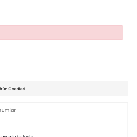
Ürün Önerileri
rumlar
l uyumlu bir tente.