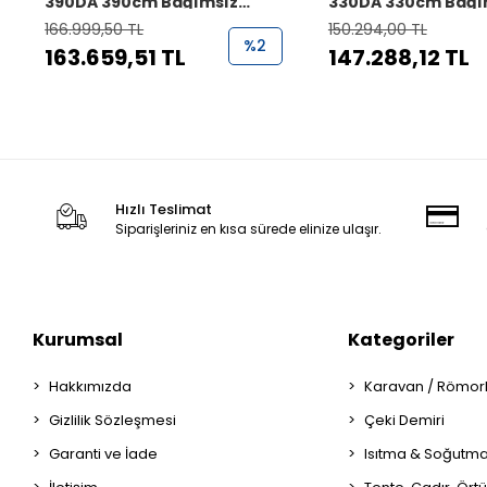
390DA 390cm Bağımsız
330DA 330cm Bağı
Şişme Çekme ve
Şişme Çekme ve
166.999,50 TL
150.294,00 TL
MotoKaravan Çadırı (Drive
MotoKaravan Çadır
%2
163.659,51 TL
147.288,12 TL
Away)
Away)
Hızlı Teslimat
Siparişleriniz en kısa sürede elinize ulaşır.
Kurumsal
Kategoriler
Hakkımızda
Karavan / Römor
Gizlilik Sözleşmesi
Çeki Demiri
Garanti ve İade
Isıtma & Soğutm