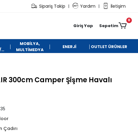
Sipariş Takip
Yardım
İletişim
|
|
0
Giriş Yap
Sepetim
MOBİLYA,
ENERJİ
OUTLET ÜRÜNLER
/
MULTİMEDYA
AIR 300cm Camper Şişme Havalı
35
door
n Çadırı