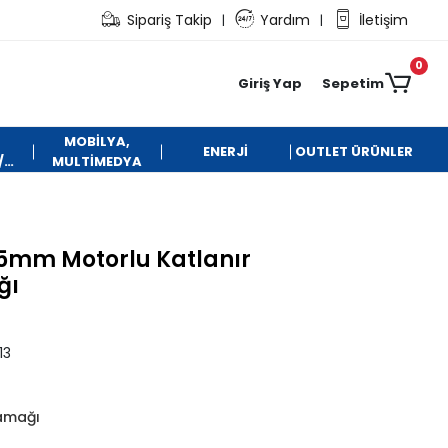
Sipariş Takip
Yardım
İletişim
|
|
0
Giriş Yap
Sepetim
MOBİLYA,
ENERJİ
OUTLET ÜRÜNLER
/
MULTİMEDYA
5mm Motorlu Katlanır
ğı
13
amağı