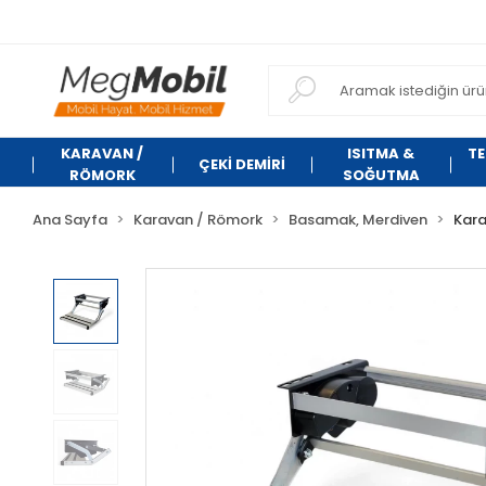
KARAVAN /
ISITMA &
TE
ÇEKİ DEMİRİ
RÖMORK
SOĞUTMA
Ana Sayfa
Karavan / Römork
Basamak, Merdiven
Kar