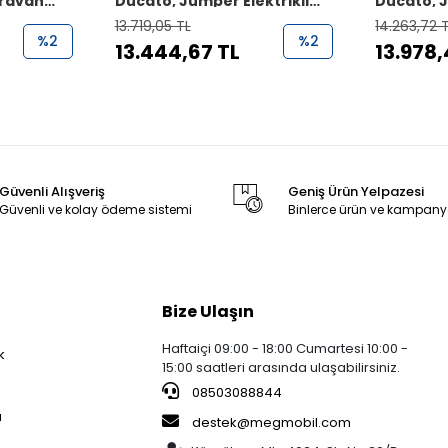
aravan
Ducato, Jumper Elektrikli
Ducato, J
Işıklı Karavan Basamağı
Işıklı Ka
13.719,05 TL
14.263,72 
%2
%2
13.444,67 TL
13.978,
Güvenli Alışveriş
Geniş Ürün Yelpazesi
Güvenli ve kolay ödeme sistemi
Binlerce ürün ve kampany
Bize Ulaşın
Haftaiçi 09:00 - 18:00 Cumartesi 10:00 -
k
15:00 saatleri arasında ulaşabilirsiniz.
08503088844
a
destek@megmobil.com