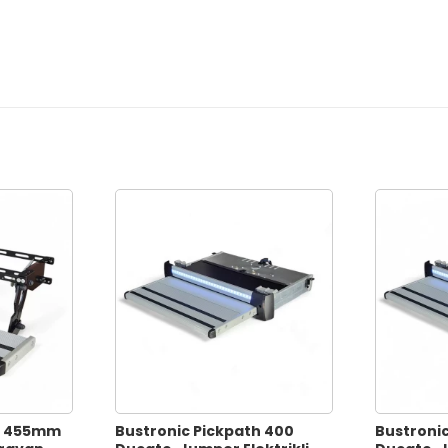
th 455mm
Bustronic Pickpath 400
Bustronic