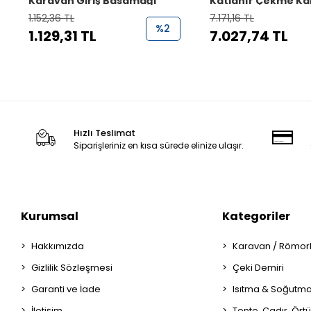
Karavan Giriş Basamağı
Katlanır Çekme K
Basamağı
1.152,36 TL
7.171,16 TL
%2
1.129,31 TL
7.027,74 TL
Hızlı Teslimat
Siparişleriniz en kısa sürede elinize ulaşır.
Kurumsal
Kategoriler
Hakkımızda
Karavan / Römor
Gizlilik Sözleşmesi
Çeki Demiri
Garanti ve İade
Isıtma & Soğutm
İletişim
Tente, Çadır, Örtü