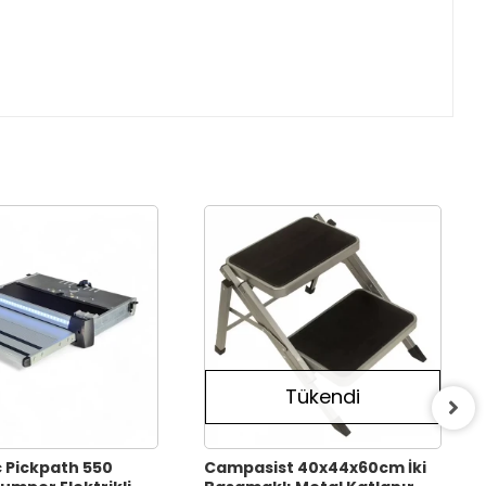
Tükendi
 Pickpath 550
Campasist 40x44x60cm İki