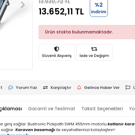
13.930,72 TL
%2
13.652,11 TL
indirim
Ürün stokta bulunmamaktadır.
Güvenli Alışveriş
İade ve Değişim
Et
Yorum Yaz
Karşılaştır
Gelince Haber Ver
çıklaması
Garanti ve Teslimat
Taksit Seçenekleri
Yo
 bir giriş sağlar. Bustronic Pickpath SWM 455mm motorlu
katlanır kar
k sağlar.
Karavan basamağı
ile seyahatlerinizi kolaylaştırın!