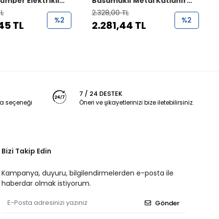
umper Elektrikli
Basamaklı Metal Katlanır
ravan Basamağı
Karavan Giriş Basamağı
TL
2.328,00 TL
%2
%2
45 TL
2.281,44 TL
7 / 24 DESTEK
a seçeneği
Öneri ve şikayetlerinizi bize iletebilirsiniz.
Bizi Takip Edin
Kampanya, duyuru, bilgilendirmelerden e-posta ile
haberdar olmak istiyorum.
Gönder