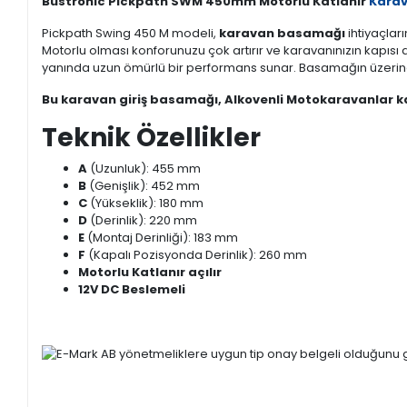
Bustronic Pickpath SWM 450mm Motorlu Katlanır
Kara
Pickpath Swing 450 M modeli,
karavan basamağı
ihtiyaçlar
Motorlu olması konforunuzu çok artırır ve karavanınızın kapıs
yanında uzun ömürlü bir performans sunar. Basamağın üzerinde
Bu karavan giriş basamağı, Alkovenli Motokaravanlar kar
Teknik Özellikler
A
(Uzunluk): 455 mm
B
(Genişlik): 452 mm
C
(Yükseklik): 180 mm
D
(Derinlik): 220 mm
E
(Montaj Derinliği): 183 mm
F
(Kapalı Pozisyonda Derinlik): 260 mm
Motorlu Katlanır açılır
12V DC Beslemeli