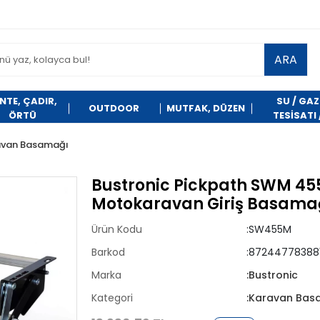
ARA
NTE, ÇADIR,
SU / GAZ
OUTDOOR
MUTFAK, DÜZEN
ÖRTÜ
TESİSATI 
TEMİZLİK
avan Basamağı
Bustronic Pickpath SWM 45
Motokaravan Giriş Basama
Ürün Kodu
:SW455M
Barkod
:87244778388
Marka
:Bustronic
Kategori
:Karavan Bas