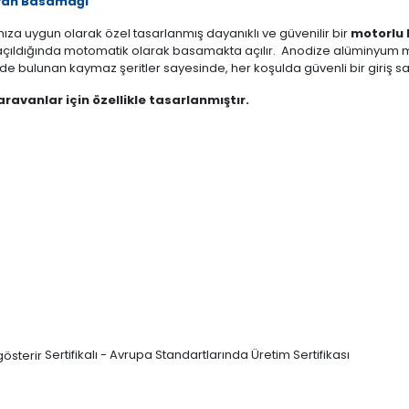
van Basamağı
ınıza uygun olarak özel tasarlanmış dayanıklı ve güvenilir bir
motorlu 
ı açıldığında motomatik olarak basamakta açılır. Anodize alüminyum ma
 bulunan kaymaz şeritler sayesinde, her koşulda güvenli bir giriş sa
avanlar için özellikle tasarlanmıştır.
Sertifikalı - Avrupa Standartlarında Üretim Sertifikası